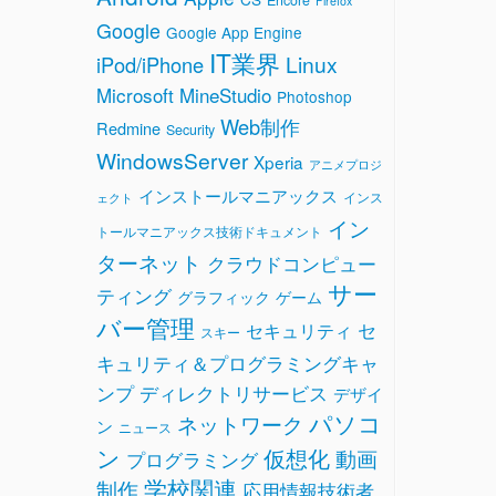
Firefox
Google
Google App Engine
IT業界
Linux
iPod/iPhone
Microsoft
MineStudio
Photoshop
Web制作
Redmine
Security
WindowsServer
Xperia
アニメプロジ
インストールマニアックス
インス
ェクト
イン
トールマニアックス技術ドキュメント
ターネット
クラウドコンピュー
サー
ティング
グラフィック
ゲーム
バー管理
セ
セキュリティ
スキー
キュリティ＆プログラミングキャ
ンプ
ディレクトリサービス
デザイ
パソコ
ネットワーク
ン
ニュース
ン
仮想化
動画
プログラミング
学校関連
制作
応用情報技術者