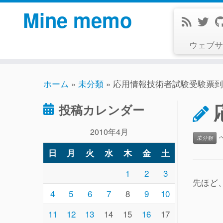
コ
Mine memo
ン
テ
ウェブサ
ン
ツ
へ
ホーム
»
未分類
»
応用情報技術者試験受験票到
ス
キ
投稿カレンダー
ッ
プ
2010年4月
未分類
日
月
火
水
木
金
土
1
2
3
先ほど
4
5
6
7
8
9
10
11
12
13
14
15
16
17