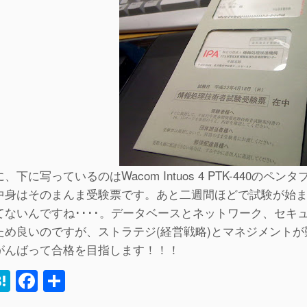
、下に写っているのはWacom Intuos 4 PTK-440のペ
中身はそのまんま受験票です。あと二週間ほどで試験が始まり
てないんですね････。データベースとネットワーク、セキ
ため良いのですが、ストラテジ(経営戦略)とマネジメントが難
がんばって合格を目指します！！！
H
F
共
i
at
a
有