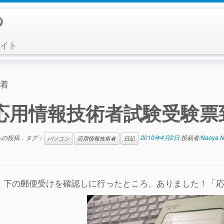
イト
着
応用情報技術者試験受験票
への投稿．タグ：
2010年4月2日
投稿者:
Naoya N
パソコン
応用情報技術者
日記
、下の郵便受けを確認しに行ったところ、ありました！「