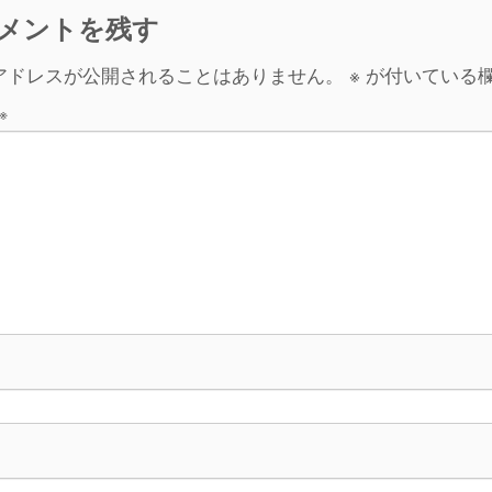
e
c
メントを残す
r
n
e
アドレスが公開されることはありません。
※
が付いている
a
b
※
o
o
k