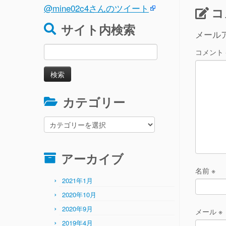
@mine02c4さんのツイート
tt
コ
e
サイト内検索
メール
検
コメント
索:
カテゴリー
カ
テ
ゴ
リ
アーカイブ
ー
名前
※
2021年1月
2020年10月
2020年9月
メール
※
2019年4月