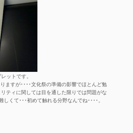
ンタブレットです。
ますが････文化祭の準備の影響でほとんど勉
ュリティに関しては目を通した限りでは問題がな
しくて･･･初めて触れる分野なんでね････。