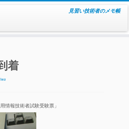
見習い技術者のメモ帳
到着
iwa
応用情報技術者試験受験票」