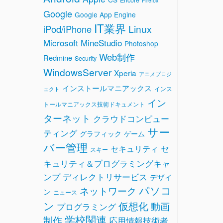
Firefox
Google
Google App Engine
IT業界
Linux
iPod/iPhone
Microsoft
MineStudio
Photoshop
Web制作
Redmine
Security
WindowsServer
Xperia
アニメプロジ
インストールマニアックス
インス
ェクト
イン
トールマニアックス技術ドキュメント
ターネット
クラウドコンピュー
サー
ティング
グラフィック
ゲーム
バー管理
セ
セキュリティ
スキー
キュリティ＆プログラミングキャ
ンプ
ディレクトリサービス
デザイ
パソコ
ネットワーク
ン
ニュース
ン
仮想化
動画
プログラミング
学校関連
制作
応用情報技術者