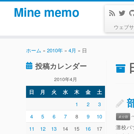
コ
Mine memo
ン
テ
ウェブサ
ン
ツ
へ
ホーム
»
2010年
»
4月
»
日
ス
キ
投稿カレンダー
ッ
プ
2010年4月
日
月
火
水
木
金
土
1
2
3
4
5
6
7
8
9
10
未分類
灘校パ
11
12
13
14
15
16
17