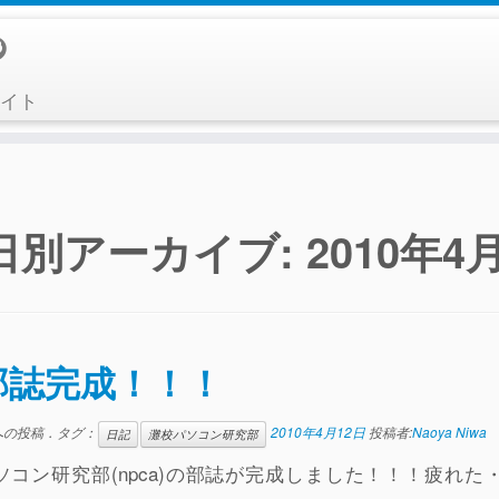
イト
日別アーカイブ:
2010年4
部誌完成！！！
への投稿．タグ：
2010年4月12日
投稿者:
Naoya Niwa
日記
灘校パソコン研究部
ソコン研究部(npca)の部誌が完成しました！！！疲れ