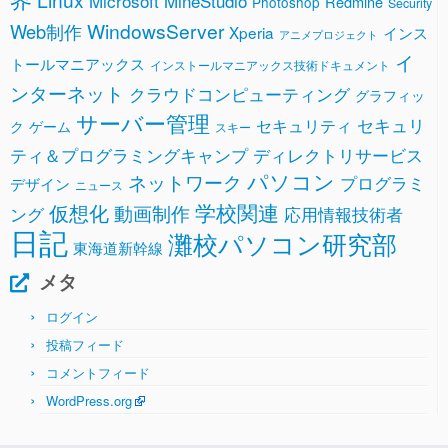
Microsoft
MineStudio
Redmine
Photoshop
Security
WindowsServer
Web制作
Xperia
インス
アニメプロジェクト
イ
トールマニアックス
インストールマニアックス技術ドキュメント
ンターネット
クラウドコンピューティング
グラフィッ
サーバー管理
セキュリ
セキュリティ
ク
ゲーム
スキー
ティ＆プログラミングキャンプ
ディレクトリサービス
パソコン
ネットワーク
プログラミ
デザイン
ニュース
学校関連
仮想化
動画制作
ング
応用情報技術者
日記
灘校パソコン研究部
東海道新幹線
メタ
ログイン
投稿フィード
コメントフィード
WordPress.org