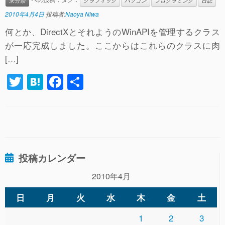
未分類
グラフィック
パソコン
プログラミング
日記
2010年4月4日
投稿者:
Naoya Niwa
何とか、DirectXとそれようのWinAPIを管理するクラス
が一応完成しました。ここからはこれらのクラスに肉
[…]
T
H
F
共
wi
at
a
有
tt
e
c
er
n
e
a
b
投稿カレンダー
o
o
2010年4月
k
日
月
火
水
木
金
土
1
2
3