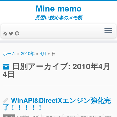
コ
Mine memo
ン
テ
見習い技術者のメモ帳
ン
ツ
へ
ス
キ
ホーム
»
2010年
»
4月
»
日
ッ
日別アーカイブ:
2010年4月
プ
4日
WinAPI&DirectXエンジン強化完
了！！！！！
への投稿．タグ：