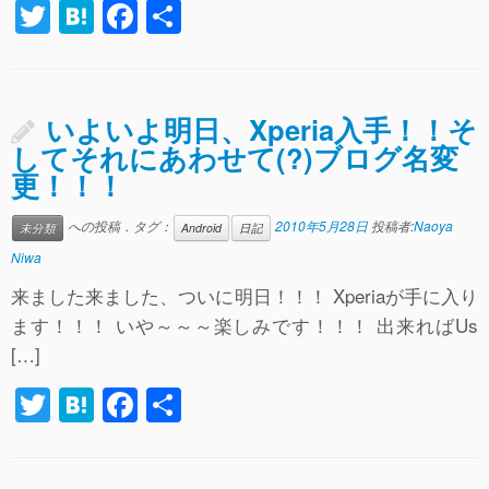
T
H
F
共
wi
at
a
有
tt
e
c
er
n
e
いよいよ明日、Xperia入手！！そ
a
b
してそれにあわせて(?)ブログ名変
更！！！
o
o
への投稿．タグ：
2010年5月28日
投稿者:
Naoya
未分類
Android
日記
k
Niwa
来ました来ました、ついに明日！！！ Xperiaが手に入り
ます！！！ いや～～～楽しみです！！！ 出来ればUs
[…]
T
H
F
共
wi
at
a
有
tt
e
c