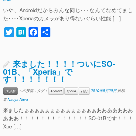
いや、Androidだからみんな同じ･･･なんてなめてまし
た････Xperiaのカメラがあり得ないぐらい性能 […]
T
H
F
共
wi
at
a
有
tt
e
c
er
n
e
来ました！！！！ついにSO-
a
b
01B、「Xperia」で
す！！！！！！！
o
o
への投稿．タグ：
2010年5月29日
投稿
未分類
Android
Xperia
日記
k
者:
Naoya Niwa
来ましたぁぁぁぁぁぁぁぁぁぁぁぁぁぁあああああああ
あああ！！！！！！！！！！！！！SO-01Bです！！！
Xpe […]