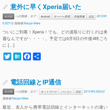
er
n
e
意外に早くXperia届いた
a
b
への投稿．タグ：
2010年
未分類
Android
サーバー管理
学校関連
日記
o
5月27日
投稿者:
Naoya Niwa
o
ついにご到着！Xperia！でも、どの道取りに行くのは来
k
週なんですが・・・・。予定では6月5日の午後4時ごろ
に […]
T
H
F
共
wi
at
a
有
tt
e
c
er
n
e
電話回線とIP通信
a
b
への投稿．タグ：
2010年5月24日
未分類
ネットワーク
パソコン
日記
o
投稿者:
Naoya Niwa
o
最近、友人から携帯電話回線とインターネットの違い