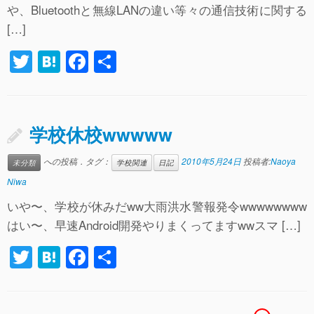
k
や、Bluetoothと無線LANの違い等々の通信技術に関する
[…]
T
H
F
共
wi
at
a
有
tt
e
c
er
n
e
学校休校wwwww
a
b
への投稿．タグ：
2010年5月24日
投稿者:
Naoya
未分類
学校関連
日記
o
Niwa
o
いや〜、学校が休みだww大雨洪水警報発令wwwwwwww
k
はい〜、早速Android開発やりまくってますwwスマ […]
T
H
F
共
wi
at
a
有
tt
e
c