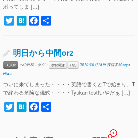
k
ボってしま […]
T
H
F
共
wi
at
a
有
tt
e
c
er
n
e
明日から中間orz
a
b
への投稿．タグ：
2010年5月18日
投稿者:
Naoya
未分類
学校関連
日記
o
Niwa
o
ついに来てしまった・・・・英語で書くとTで始まり、T
k
で終わる危険な儀式・・・・Tyukan test!いやだぁ […]
T
H
F
共
wi
at
a
有
tt
e
c
er
n
e
1