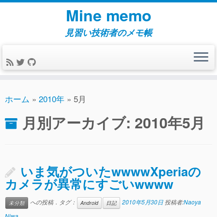
コ
Mine memo
ン
テ
見習い技術者のメモ帳
ン
ツ
へ
ス
キ
ホーム
»
2010年
»
5月
ッ
月別アーカイブ:
2010年5月
プ
いま気がついたwwwwXperiaの
カメラが異常にすごいwwww
への投稿．タグ：
2010年5月30日
投稿者:
Naoya
未分類
Android
日記
Niwa