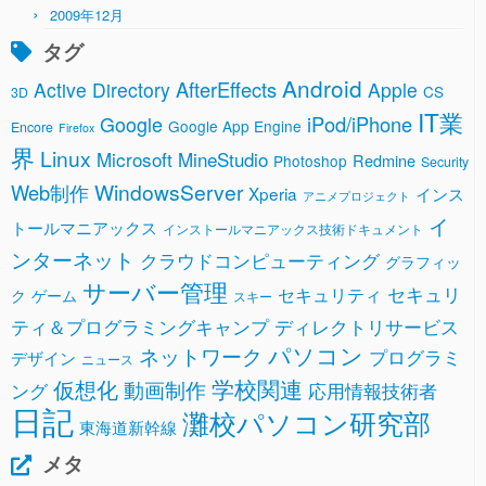
2009年12月
タグ
Android
AfterEffects
Active Directory
Apple
CS
3D
IT業
Google
iPod/iPhone
Google App Engine
Encore
Firefox
界
Linux
Microsoft
MineStudio
Redmine
Photoshop
Security
WindowsServer
Web制作
Xperia
インス
アニメプロジェクト
イ
トールマニアックス
インストールマニアックス技術ドキュメント
ンターネット
クラウドコンピューティング
グラフィッ
サーバー管理
セキュリ
セキュリティ
ク
ゲーム
スキー
ティ＆プログラミングキャンプ
ディレクトリサービス
パソコン
ネットワーク
プログラミ
デザイン
ニュース
学校関連
仮想化
動画制作
ング
応用情報技術者
日記
灘校パソコン研究部
東海道新幹線
メタ