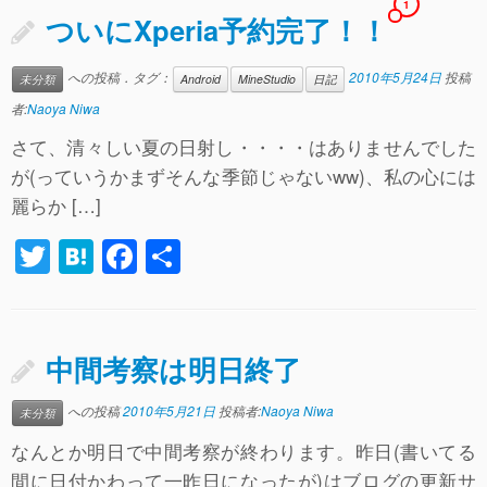
er
n
e
1
ついにXperia予約完了！！
a
b
o
への投稿．タグ：
2010年5月24日
投稿
未分類
Android
MineStudio
日記
o
者:
Naoya Niwa
k
さて、清々しい夏の日射し・・・・はありませんでした
が(っていうかまずそんな季節じゃないww)、私の心には
麗らか […]
T
H
F
共
wi
at
a
有
tt
e
c
er
n
e
中間考察は明日終了
a
b
への投稿
2010年5月21日
投稿者:
Naoya Niwa
未分類
o
なんとか明日で中間考察が終わります。昨日(書いてる
o
間に日付かわって一昨日になったが)はブログの更新サ