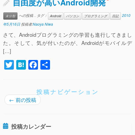
自由度が高いAndroid開発
a
b
o
への投稿．タグ：
2010
未分類
Android
パソコン
プログラミング
日記
o
年5月16日
投稿者:
Naoya Niwa
k
さて、Androidプログラミングの学習も進行してきまし
た。そして、気が付いたのが、Androidがモバイルデ
[…]
T
H
F
共
wi
at
a
有
tt
e
c
er
n
e
投稿ナビゲーション
←
前の投稿
a
b
o
o
投稿カレンダー
k