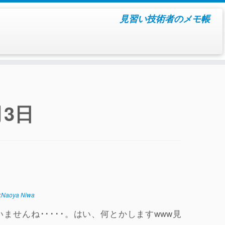
見習い技術者のメモ帳
月3日
:
Naoya Niwa
せんね･････。はい、何とかしますwww見