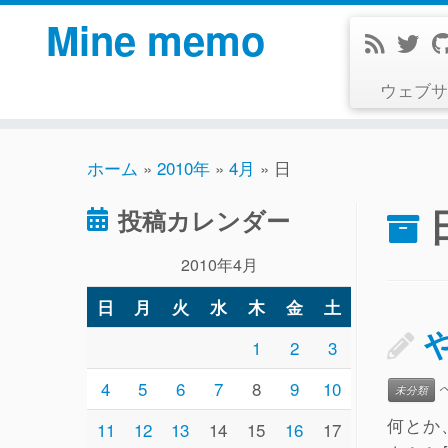
コ
Mine memo
ン
テ
ウェブサ
ン
ツ
へ
ホーム
»
2010年
»
4月
»
日
ス
キ
投稿カレンダー
ッ
プ
2010年4月
日
月
火
水
木
金
土
1
2
3
4
5
6
7
8
9
10
未分類
何とか
11
12
13
14
15
16
17