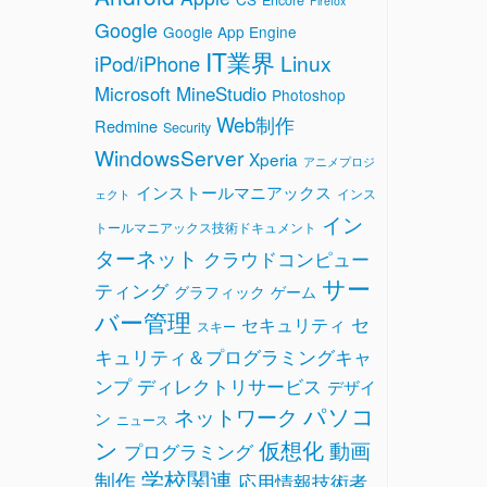
Firefox
Google
Google App Engine
IT業界
Linux
iPod/iPhone
Microsoft
MineStudio
Photoshop
Web制作
Redmine
Security
WindowsServer
Xperia
アニメプロジ
インストールマニアックス
インス
ェクト
イン
トールマニアックス技術ドキュメント
ターネット
クラウドコンピュー
サー
ティング
グラフィック
ゲーム
バー管理
セ
セキュリティ
スキー
キュリティ＆プログラミングキャ
ンプ
ディレクトリサービス
デザイ
パソコ
ネットワーク
ン
ニュース
ン
仮想化
動画
プログラミング
学校関連
制作
応用情報技術者