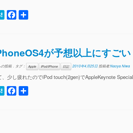
H
F
共
i
at
a
有
e
c
r
n
e
iPhoneOS4が予想以上にすごい
a
b
o
への投稿．タグ：
2010年4月25日
投稿者:
Naoya Niwa
Apple
iPod/iPhone
日記
o
し疲れたのでiPod touch(2gen)でAppleKeynote Special 
k
H
F
共
i
at
a
有
e
c
r
n
e
a
b