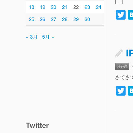
[…]
18
19
20
21
22
23
24
T
25
26
27
28
29
30
w
tt
« 3月
5月 »
e
未分類
さてさて、少
T
w
tt
e
Twitter