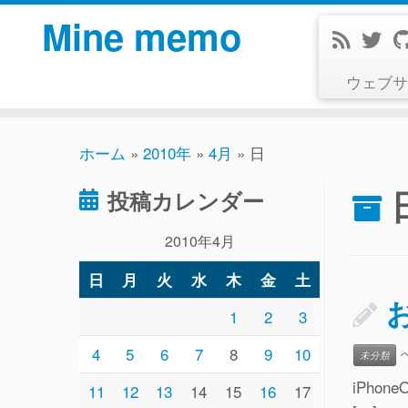
コ
Mine memo
ン
テ
ウェブサ
ン
ツ
へ
ホーム
»
2010年
»
4月
»
日
ス
キ
投稿カレンダー
ッ
プ
2010年4月
日
月
火
水
木
金
土
1
2
3
4
5
6
7
8
9
10
未分類
iPh
11
12
13
14
15
16
17