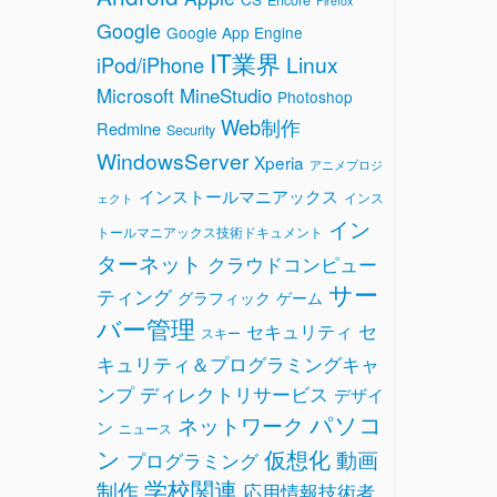
Firefox
Google
Google App Engine
IT業界
Linux
iPod/iPhone
Microsoft
MineStudio
Photoshop
Web制作
Redmine
Security
WindowsServer
Xperia
アニメプロジ
インストールマニアックス
インス
ェクト
イン
トールマニアックス技術ドキュメント
ターネット
クラウドコンピュー
サー
ティング
グラフィック
ゲーム
バー管理
セ
セキュリティ
スキー
キュリティ＆プログラミングキャ
ンプ
ディレクトリサービス
デザイ
パソコ
ネットワーク
ン
ニュース
ン
仮想化
動画
プログラミング
学校関連
制作
応用情報技術者