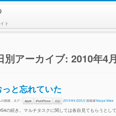
イト
日別アーカイブ:
2010年4
おっと忘れていた
への投稿．タグ：
2010年4月25日
投稿者:
Naoya Niwa
Apple
iPod/iPhone
日記
oneOS4の続き。マルチタスクに関しては各自見てもらうと