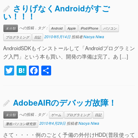
er
n
e
さりげなくAndroidがすご
a
b
い！！！
o
への投稿．タグ：
未分類
Android
Apple
iPod/iPhone
パソコン
o
2010年5月14日
投稿者:
Naoya Niwa
プログラミング
日記
k
AndroidSDKもインストールして「Androidプログラミン
グ入門」という本も買い、開発の準備は完了。あ […]
T
H
F
共
wi
at
a
有
tt
e
c
er
n
e
AdobeAIRのデバッガ故障！
a
b
への投稿．タグ：
未分類
ゲーム
プログラミング
日記
o
2010年4月29日
投稿者:
Naoya Niwa
灘校パソコン研究部
o
さて・・・・例のごとく予備の外付けHDD(普段使って