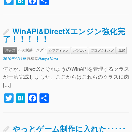
T
H
F
共
wi
at
a
有
tt
e
c
er
n
e
WinAPI&DirectXエンジン強化完
a
b
了！！！！！
o
への投稿．タグ：
未分類
グラフィック
パソコン
プログラミング
日記
o
2010年4月4日
投稿者:
Naoya Niwa
k
何とか、DirectXとそれようのWinAPIを管理するクラス
が一応完成しました。ここからはこれらのクラスに肉
[…]
T
H
F
共
wi
at
a
有
tt
e
c
er
n
e
やっとゲーム制作に入れた･････