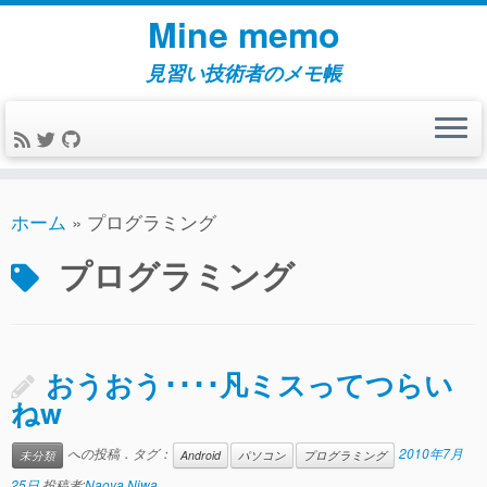
コ
Mine memo
ン
テ
見習い技術者のメモ帳
ン
ツ
へ
ス
キ
ホーム
»
プログラミング
ッ
プログラミング
プ
おうおう････凡ミスってつらい
ねw
への投稿．タグ：
2010年7月
未分類
Android
パソコン
プログラミング
25日
投稿者:
Naoya Niwa