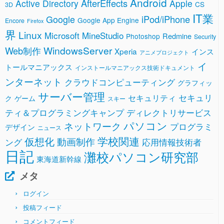
Android
AfterEffects
Active Directory
Apple
CS
3D
IT業
Google
iPod/iPhone
Google App Engine
Encore
Firefox
界
Linux
Microsoft
MineStudio
Redmine
Photoshop
Security
WindowsServer
Web制作
Xperia
インス
アニメプロジェクト
イ
トールマニアックス
インストールマニアックス技術ドキュメント
ンターネット
クラウドコンピューティング
グラフィッ
サーバー管理
セキュリ
セキュリティ
ク
ゲーム
スキー
ティ＆プログラミングキャンプ
ディレクトリサービス
パソコン
ネットワーク
プログラミ
デザイン
ニュース
学校関連
仮想化
動画制作
ング
応用情報技術者
日記
灘校パソコン研究部
東海道新幹線
メタ
ログイン
投稿フィード
コメントフィード