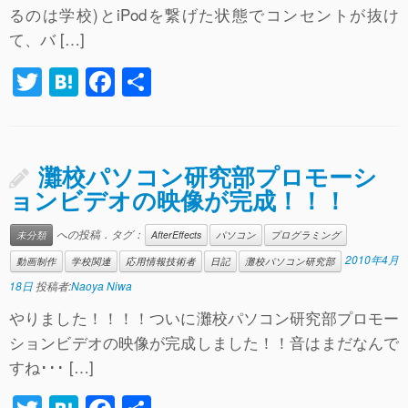
k
るのは学校)とiPodを繋げた状態でコンセントが抜け
て、バ […]
T
H
F
共
wi
at
a
有
tt
e
c
er
n
e
灘校パソコン研究部プロモーシ
a
b
ョンビデオの映像が完成！！！
o
への投稿．タグ：
未分類
AfterEffects
パソコン
プログラミング
o
2010年4月
動画制作
学校関連
応用情報技術者
日記
灘校パソコン研究部
k
18日
投稿者:
Naoya Niwa
やりました！！！！ついに灘校パソコン研究部プロモー
ションビデオの映像が完成しました！！音はまだなんで
すね･･･ […]