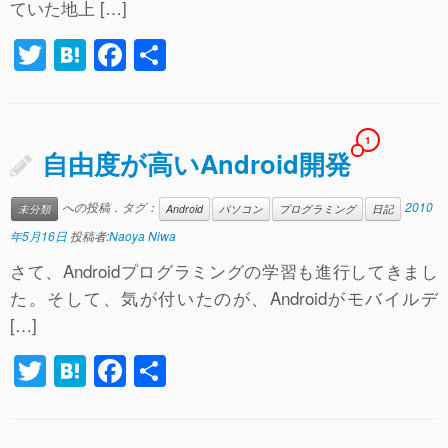
ていた地上 […]
T
H
F
共
wi
at
a
有
tt
e
c
er
n
e
1
自由度が高いAndroid開発
a
b
o
への投稿．タグ：
2010
未分類
Android
パソコン
プログラミング
日記
o
年5月16日
投稿者:
Naoya Niwa
k
さて、Androidプログラミングの学習も進行してきまし
た。そして、気が付いたのが、Androidがモバイルデ
[…]
T
H
F
共
wi
at
a
有
tt
e
c