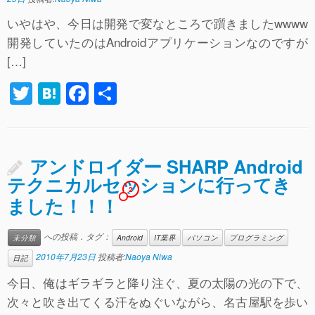
いやはや、今日は開発で変なところで躓きましたwwww
開発していたのはAndroidアプリケーションなのですが
[…]
T
H
F
共
wi
at
a
有
tt
e
c
er
n
e
アンドロイダー SHARP Android
a
b
テクニカルセッションに行ってき
2
o
ました！！！
o
への投稿．タグ：
未分類
Android
IT業界
パソコン
プログラミング
k
2010年7月23日
投稿者:
Naoya Niwa
日記
今日、俺はギラギラと降り注ぐ、夏の太陽の光の下で、
次々と吹き出てくる汗をぬぐいながら、名古屋駅を歩い