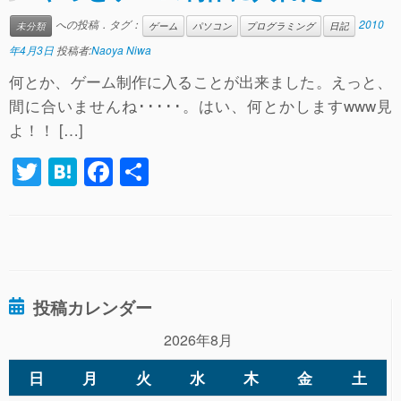
a
b
への投稿．タグ：
2010
未分類
ゲーム
パソコン
プログラミング
日記
o
年4月3日
投稿者:
Naoya Niwa
o
何とか、ゲーム制作に入ることが出来ました。えっと、
k
間に合いませんね･････。はい、何とかしますwww見
よ！！ […]
T
H
F
共
wi
at
a
有
tt
e
c
er
n
e
a
b
投稿カレンダー
o
o
2026年8月
k
日
月
火
水
木
金
土