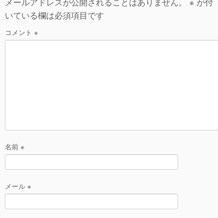
er
n
e
メールアドレスが公開されることはありません。
※
が付
いている欄は必須項目です
a
b
o
コメント
※
o
k
名前
※
メール
※