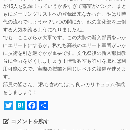
が15人を記録！っていうか多すぎて部室がパンク、まと
もにメーリングリストへの登録出来なかった。やはり時
代の流れでしょうか？いつの間にか、他の文化部を圧倒
する人気を誇るようになりましたね。
でも、ここからが大事です。この大勢の新入部員をいか
にエリートにするか。私たち高校のエリート軍団がいか
に技術を引き継ぐかが重要です。文化祭後の新入部員教
育に全力を尽くしましょう！情報教室も許可を取れば利
用可能なので、実際の授業と同じレベルの設備が使えま
す。
部員の皆さん、(私も含めて)より良いカリキュラム作成
をしましょう！
T
H
F
共
wi
at
a
有
コメントを残す
tt
e
c