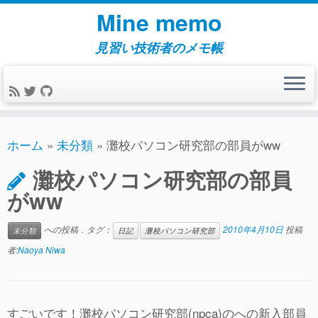
コ
Mine memo
ン
テ
見習い技術者のメモ帳
ン
ツ
へ
ス
キ
ホーム
»
未分類
»
灘校パソコン研究部の部員がww
ッ
灘校パソコン研究部の部員
プ
がww
への投稿．タグ：
2010年4月10日
投稿
未分類
日記
灘校パソコン研究部
者:
Naoya Niwa
すごいです！灘校パソコン研究部(npca)のへの新入部員