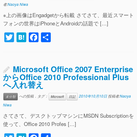
o
者:
Naoya Niwa
o
※上の画像はEngadgetから転載 さてさて、最近スマート
k
フォンの世界はiPhoneとAndroidの話題で […]
T
H
F
共
wi
at
a
有
tt
e
c
er
n
e
Microsoft Office 2007 Enterprise
a
b
からOffice 2010 Professional Plus
へ入れ替え
o
o
への投稿．タグ：
2010年10月10日
投稿者:
Naoya
未分類
Microsoft
日記
k
Niwa
さてさて、デスクトップマシンにMSDN Subscriptionを
使って、Office 2010 Profes […]