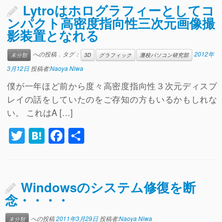
Lytroはホログラフィーとしてコ
ンパクト高密度指向性三次元画像撮
影装置となれる
への投稿．タグ：
2012年
未分類
3D
グラフィック
灘校パソコン研究部
3月12日
投稿者:
Naoya Niwa
僕が一年ほど前から度々高密度指向性３次元ディスプ
レイの話をしていたのをご存知の方もいるかもしれな
い。 これはA […]
T
H
F
共
wi
at
a
有
tt
e
c
er
n
e
Windowsのシステム修復を断
a
b
念・・・・
o
への投稿
2011年3月29日
投稿者:
Naoya Niwa
未分類