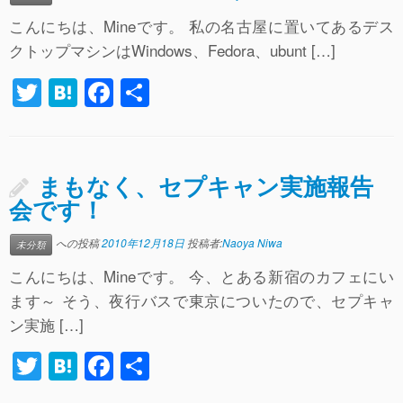
o
こんにちは、Mineです。 私の名古屋に置いてあるデス
k
クトップマシンはWindows、Fedora、ubunt […]
T
H
F
共
wi
at
a
有
tt
e
c
er
n
e
まもなく、セプキャン実施報告
a
b
会です！
o
への投稿
2010年12月18日
投稿者:
Naoya Niwa
未分類
o
こんにちは、Mineです。 今、とある新宿のカフェにい
k
ます～ そう、夜行バスで東京についたので、セプキャ
ン実施 […]
T
H
F
共
wi
at
a
有