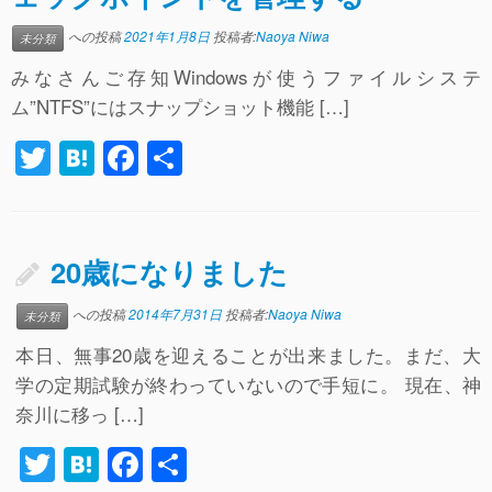
への投稿
2021年1月8日
投稿者:
Naoya Niwa
未分類
みなさんご存知Windowsが使うファイルシステ
ム”NTFS”にはスナップショット機能 […]
T
H
F
共
wi
at
a
有
tt
e
c
er
n
e
20歳になりました
a
b
への投稿
2014年7月31日
投稿者:
Naoya Niwa
未分類
o
本日、無事20歳を迎えることが出来ました。まだ、大
o
学の定期試験が終わっていないので手短に。 現在、神
k
奈川に移っ […]
T
H
F
共