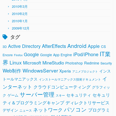
2010年3月
2010年2月
2010年1月
2009年12月
タグ
Android
AfterEffects
Active Directory
Apple
CS
3D
IT業
Google
iPod/iPhone
Google App Engine
Encore
Firefox
界
Linux
Microsoft
MineStudio
Redmine
Photoshop
Security
WindowsServer
Web制作
Xperia
インス
アニメプロジェクト
イ
トールマニアックス
インストールマニアックス技術ドキュメント
ンターネット
クラウドコンピューティング
グラフィッ
サーバー管理
セキュリ
セキュリティ
ク
ゲーム
スキー
ティ＆プログラミングキャンプ
ディレクトリサービス
パソコン
ネットワーク
プログラミ
デザイン
ニュース