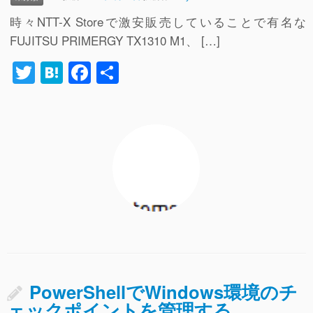
時々NTT-X Storeで激安販売していることで有名な
FUJITSU PRIMERGY TX1310 M1、 […]
T
H
F
共
wi
at
a
有
tt
e
c
er
n
e
a
b
o
o
k
PowerShellでWindows環境のチ
ェックポイントを管理する