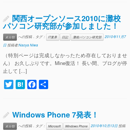
tt
e
c
er
n
e
関西オープンソース2010に灘校
a
b
パソコン研究部が参加しました！
o
への投稿．タグ：
2010年11月7
未分類
IT業界
日記
灘校パソコン研究部
o
日
投稿者:
Naoya Niwa
k
（特別ページは完成しなかったため存在しておりませ
ん） お久しぶりです。Mine復活！ 長い間、ブログが停
止して […]
T
H
F
共
wi
at
a
有
tt
e
c
er
n
e
Windows Phone 7発表！
a
b
への投稿．タグ：
2010年10月13日
投稿
未分類
Microsoft
Windows Phone