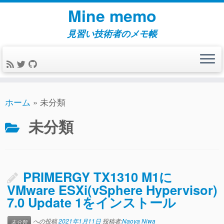
コ
Mine memo
ン
テ
見習い技術者のメモ帳
ン
ツ
へ
ス
キ
ホーム
»
未分類
ッ
未分類
プ
PRIMERGY TX1310 M1に
VMware ESXi(vSphere Hypervisor)
7.0 Update 1をインストール
への投稿
2021年1月11日
投稿者:
Naoya Niwa
未分類