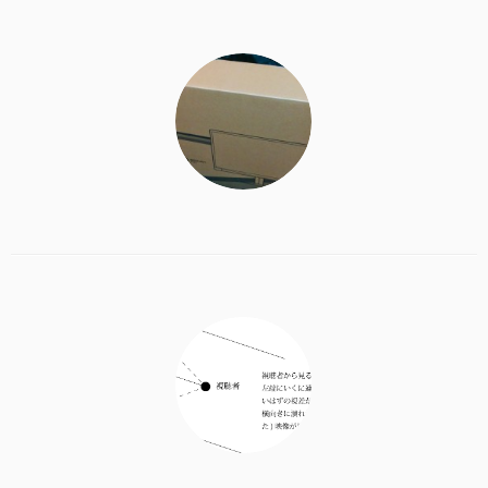
wi
at
a
有
tt
e
c
er
n
e
a
b
o
o
k