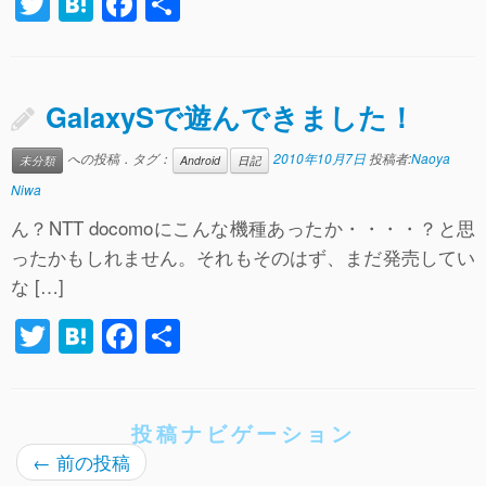
T
H
F
共
wi
at
a
有
tt
e
c
er
n
e
GalaxySで遊んできました！
a
b
への投稿．タグ：
2010年10月7日
投稿者:
Naoya
未分類
Android
日記
o
Niwa
o
ん？NTT docomoにこんな機種あったか・・・・？と思
k
ったかもしれません。それもそのはず、まだ発売してい
な […]
T
H
F
共
wi
at
a
有
tt
e
c
er
n
e
投稿ナビゲーション
←
前の投稿
a
b