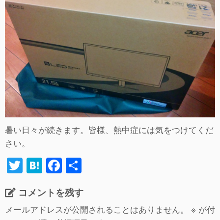
暑い日々が続きます。皆様、熱中症には気をつけてくだ
さい。
T
H
F
共
wi
at
a
有
コメントを残す
tt
e
c
er
n
e
メールアドレスが公開されることはありません。
※
が付