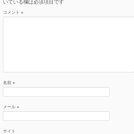
いている欄は必須項目です
a
b
o
コメント
※
o
k
名前
※
メール
※
サイト