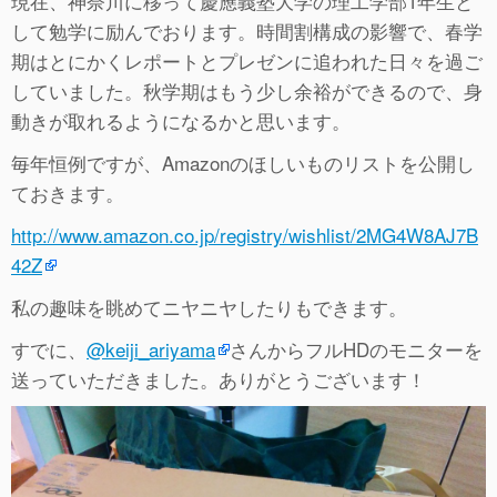
現在、神奈川に移って慶應義塾大学の理工学部1年生と
して勉学に励んでおります。時間割構成の影響で、春学
期はとにかくレポートとプレゼンに追われた日々を過ご
していました。秋学期はもう少し余裕ができるので、身
動きが取れるようになるかと思います。
毎年恒例ですが、Amazonのほしいものリストを公開し
ておきます。
http://www.amazon.co.jp/registry/wishlist/2MG4W8AJ7B
42Z
私の趣味を眺めてニヤニヤしたりもできます。
すでに、
@keiji_ariyama
さんからフルHDのモニターを
送っていただきました。ありがとうございます！