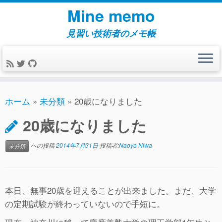
コ
Mine memo
ン
テ
見習い技術者のメモ帳
ン
ツ
へ
ス
キ
ホーム
»
未分類
»
20歳になりました
ッ
20歳になりました
プ
への投稿
2014年7月31日
投稿者:
Naoya Niwa
未分類
本日、無事20歳を迎えることが出来ました。まだ、大学
の定期試験が終わっていないので手短に。