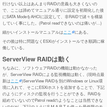
行けない以上はあんまりRAIDの意義も大きくないの
で、ここは諦めてマニュアル通りに設定を初期化した後
にSATA ModeをAHCIに設定して、非RAIDで諸々を構築
していく事にした。(Patrol readできないのは痛いが…)
細かいインストールマニュアルは
ここ
にある。
その後は特に問題なくESXiがインストールでき順調に稼
働している。
ServerView RAIDは動く
ちなみに、ソフトウェアRAIDの機能は動かなかった
が、ServerView RAIDによる監視機能は動く。(現時点最
新は
ここ
)ServerView RAIDを別のWindows or Linux環
境に入れて、そこにESXiホストを追加することで、下記
のようにディスクの監視を行うことができる。RAIDを
組めていないのでPatrol readのようなことは当然できな
いのだが、下記のようにS.M.A.R.T.を使った最低限のモ