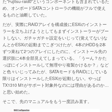
た”Fujitsu-raid0″というコンポーネントも含まれているた
め、オンボードSATAコントローラの機能がフルで使え
るものと油断していた。
だが、実際にRAIDアレイを構成後にESXiのインストー
ラーを立ち上げようとしてもまずインストーラーがブー
トしない。ガチャガチャ設定をいじって(覚えてない)な
んとかESXiの起動までこぎつけたが、4本のHDDを2本
ずつ束ねて2つのアレイにしたのに、インストール先の
選択肢に4本全部見えてしまっている。「うーん？かた
っぽにインストールして無理やり複製かけるか？」など
と色々いじってみたが、SATAモードをRAIDにしている
限りはインストールしたESXiが起動しない。やっぱ
TX1310 M1がサポート対象外なのには理由があるのか…
と思い始めた。
そこで、先のマニュアルをもう一度読み直す。