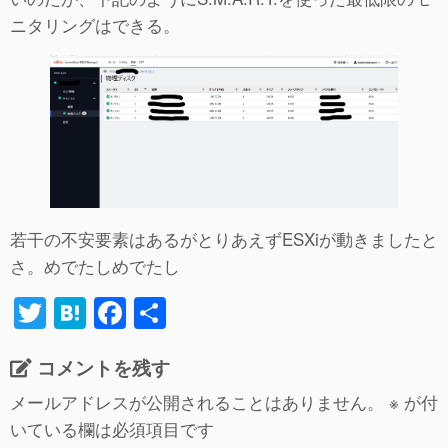
ニタリングはできる。
若干の不安要素はあるがとりあえずESXiが動きましたと
さ。めでたしめでたし
T
H
F
共
wi
at
a
有
コメントを残す
tt
e
c
er
n
e
メールアドレスが公開されることはありません。
※
が付
いている欄は必須項目です
a
b