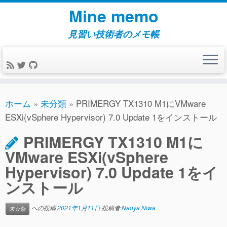
コ
Mine memo
ン
テ
見習い技術者のメモ帳
ン
ツ
へ
ス
キ
ホーム
»
未分類
»
PRIMERGY TX1310 M1にVMware
ッ
ESXi(vSphere Hypervisor) 7.0 Update 1をインストール
プ
PRIMERGY TX1310 M1に
VMware ESXi(vSphere
Hypervisor) 7.0 Update 1をイ
ンストール
への投稿
2021年1月11日
投稿者:
Naoya Niwa
未分類