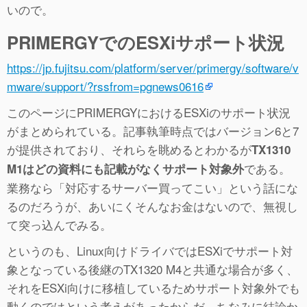
いので。
PRIMERGYでのESXiサポート状況
https://jp.fujitsu.com/platform/server/primergy/software/v
mware/support/?rssfrom=pgnews0616
このページにPRIMERGYにおけるESXiのサポート状況
がまとめられている。記事執筆時点ではバージョン6と7
が提供されており、それらを眺めるとわかるが
TX1310
である。
M1はどの資料にも記載がなくサポート対象外
業務なら「対応するサーバー買ってこい」という話にな
るのだろうが、あいにくそんなお金はないので、無視し
て突っ込んでみる。
というのも、Linux向けドライバではESXiでサポート対
象となっている後継のTX1320 M4と共通な場合が多く、
それをESXi向けに移植しているためサポート対象外でも
動くのではという考えがあったからだ。ちなみに結論か