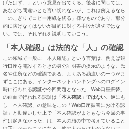
げたはず。」という意見が出てくる。後者に関しては、
あながち間違いとも言い切れないが、これは例えるなら
「のこぎりでコピー用紙を切る」様なものであり、部分
的に防げなくはないが目的に対する手段が適切ではな
い。では、それぞれを説明していこう。
「本人確認」は法的な「人」の確認
この領域で一般に「本人確認」という言葉は、例えば銀
行口座を開設するときの身分証明書の提示のような、氏
名や住所などの確認である。よくある勘違いの一つがま
ずここにある。インターネットバンキングへのログイン
時に行われる認証や今回問題となった「Web口座振替」
の画面で行われる認証は
。逆にも
「本人確認」ではない
し「本人確認」の意味をこの「Web口座振替における認
証」と勘違いした上で「本人確認がまともなら今回の事
件は起きなかった」は、本人の頭の中で考えていること
は正しかったことになる。他の人からはわからないけ