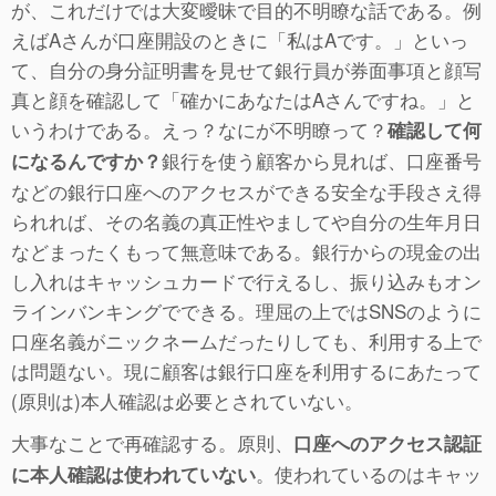
が、これだけでは大変曖昧で目的不明瞭な話である。例
えばAさんが口座開設のときに「私はAです。」といっ
て、自分の身分証明書を見せて銀行員が券面事項と顔写
真と顔を確認して「確かにあなたはAさんですね。」と
いうわけである。えっ？なにが不明瞭って？
確認して何
銀行を使う顧客から見れば、口座番号
になるんですか？
などの銀行口座へのアクセスができる安全な手段さえ得
られれば、その名義の真正性やましてや自分の生年月日
などまったくもって無意味である。銀行からの現金の出
し入れはキャッシュカードで行えるし、振り込みもオン
ラインバンキングでできる。理屈の上ではSNSのように
口座名義がニックネームだったりしても、利用する上で
は問題ない。現に顧客は銀行口座を利用するにあたって
(原則は)本人確認は必要とされていない。
大事なことで再確認する。原則、
口座へのアクセス認証
。使われているのはキャッ
に本人確認は使われていない