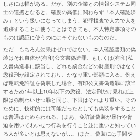
しさには幅がある。だが、別の企業との情報システム同
士の連携となると、確度の高低に関わらず「本人確認済
み」という扱いになってしまう。犯罪捜査で人力で人を
追跡することに使うことはできても、本人特定事項その
ものは認証に使うのにはそぐわないものなのだ。
ただ、もちろん効果はゼロではない。本人確認書類の偽
装はそれ自体が(有印)公文書偽造罪、もしくは(有印)私
文書偽造罪に該当し、どれも罰金などの財産刑ではなく
懲役刑が設定されており、かなり重い部類に入る。例え
ば運転免許証を偽装した場合、有印公文書偽造罪に該当
するため1年以上10年以下の懲役、法定刑だけ見れば上
限は強制わいせつ罪と同じ、下限はそれより重い。その
ために、技術的には可能だったとしても偽装をすること
は普通はためらわれる。(まあ、免許証偽装が暴行や脅
迫を用いてわいせつ行為を行うこと並に重いと知ってい
る人が多いとは思えないが…。)また、偽装には手間や