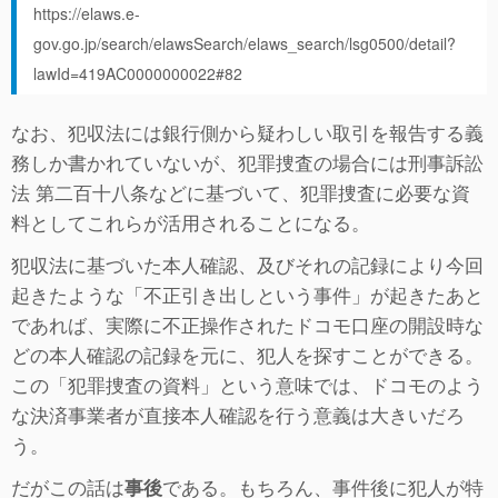
https://elaws.e-
gov.go.jp/search/elawsSearch/elaws_search/lsg0500/detail?
lawId=419AC0000000022#82
なお、犯収法には銀行側から疑わしい取引を報告する義
務しか書かれていないが、犯罪捜査の場合には刑事訴訟
法 第二百十八条などに基づいて、犯罪捜査に必要な資
料としてこれらが活用されることになる。
犯収法に基づいた本人確認、及びそれの記録により今回
起きたような「不正引き出しという事件」が起きたあと
であれば、実際に不正操作されたドコモ口座の開設時な
どの本人確認の記録を元に、犯人を探すことができる。
この「犯罪捜査の資料」という意味では、ドコモのよう
な決済事業者が直接本人確認を行う意義は大きいだろ
う。
だがこの話は
である。もちろん、事件後に犯人が特
事後