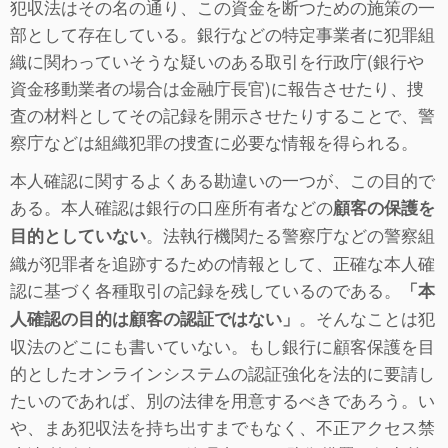
犯収法はその名の通り、この資金を断つための施策の一
部として存在している。銀行などの特定事業者に犯罪組
織に関わっていそうな疑いのある取引を行政庁(銀行や
資金移動業者の場合は金融庁長官)に報告させたり、捜
査の材料としてその記録を開示させたりすることで、警
察庁などは組織犯罪の捜査に必要な情報を得られる。
本人確認に関するよくある勘違いの一つが、この目的で
ある。本人確認は銀行の口座所有者などの
顧客の保護を
。法執行機関たる警察庁などの警察組
目的としていない
織が犯罪者を追跡するための情報として、正確な本人確
認に基づく各種取引の記録を残しているのである。
「本
。そんなことは犯
人確認の目的は顧客の認証ではない」
収法のどこにも書いていない。もし銀行に顧客保護を目
的としたオンラインシステムの認証強化を法的に要請し
たいのであれば、別の法律を用意するべきであろう。い
や、まあ犯収法を持ち出すまでもなく、不正アクセス禁