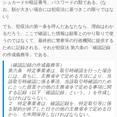
シュカードや暗証番号、パスワードの類である。(な
お、額が大きい場合には犯収法に基づきこの限りではな
い)
でも、犯収法の第一条を呼んだあなたなら、理由はわか
るだろう。ここで確認した情報は顧客とのやり取りで使
うのではなくて、最終的に警察等の行政機関に提供する
ために記録される。それが犯収法 第六条の「確認記録
の作成義務等」である。
（確認記録の作成義務等）
第六条 特定事業者は、取引時確認を行った場合
には、直ちに、主務省令で定める方法により、当
該取引時確認に係る事項、当該取引時確認のため
にとった措置その他の主務省令で定める事項に関
する記録（以下「確認記録」という。）を作成し
なければならない。
２ 特定事業者は、確認記録を、特定取引等に係
る契約が終了した日その他の主務省令で定める日
から、七年間保存しなければならない。