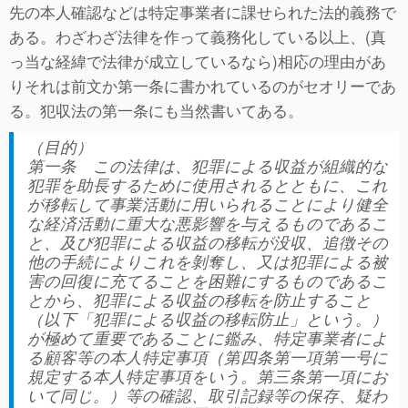
先の本人確認などは特定事業者に課せられた法的義務で
ある。わざわざ法律を作って義務化している以上、(真
っ当な経緯で法律が成立しているなら)相応の理由があ
りそれは前文か第一条に書かれているのがセオリーであ
る。犯収法の第一条にも当然書いてある。
（目的）
第一条 この法律は、犯罪による収益が組織的な
犯罪を助長するために使用されるとともに、これ
が移転して事業活動に用いられることにより健全
な経済活動に重大な悪影響を与えるものであるこ
と、及び犯罪による収益の移転が没収、追徴その
他の手続によりこれを剝奪し、又は犯罪による被
害の回復に充てることを困難にするものであるこ
とから、犯罪による収益の移転を防止すること
（以下「犯罪による収益の移転防止」という。）
が極めて重要であることに鑑み、特定事業者によ
る顧客等の本人特定事項（第四条第一項第一号に
規定する本人特定事項をいう。第三条第一項にお
いて同じ。）等の確認、取引記録等の保存、疑わ