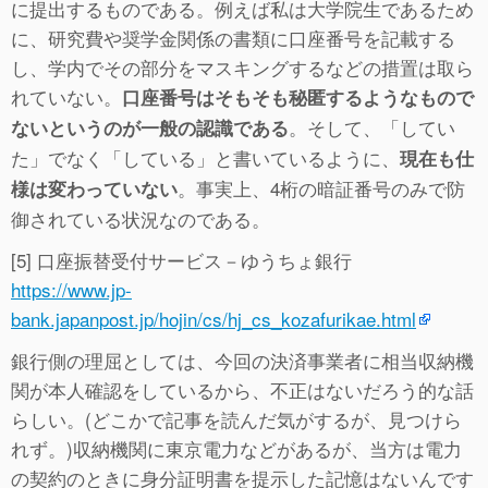
に提出するものである。例えば私は大学院生であるため
に、研究費や奨学金関係の書類に口座番号を記載する
し、学内でその部分をマスキングするなどの措置は取ら
れていない。
口座番号はそもそも秘匿するようなもので
。そして、「してい
ないというのが一般の認識である
た」でなく「している」と書いているように、
現在も仕
。事実上、4桁の暗証番号のみで防
様は変わっていない
御されている状況なのである。
[5] 口座振替受付サービス－ゆうちょ銀行
https://www.jp-
bank.japanpost.jp/hojin/cs/hj_cs_kozafurikae.html
銀行側の理屈としては、今回の決済事業者に相当収納機
関が本人確認をしているから、不正はないだろう的な話
らしい。(どこかで記事を読んだ気がするが、見つけら
れず。)収納機関に東京電力などがあるが、当方は電力
の契約のときに身分証明書を提示した記憶はないんです