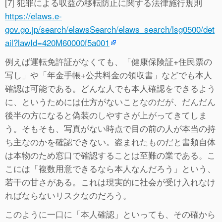
[7] 犯罪による収益の移転防止に関する法律施行規則
https://elaws.e-
gov.go.jp/search/elawsSearch/elaws_search/lsg0500/det
ail?lawId=420M60000f5a001
例えば運転免許証がなくても、「健康保険証+住民票の
写し」や「年金手帳+公共料金の領収書」などでも本人
確認は可能である。どんな人でも本人確認をできるよう
に、というためには仕方がないことなのだが、だんだん
後半の方になると偽装のしやすさが上がってきてしま
う。そもそも、写真がない時点で目の前の人が本当の持
ち主なのかを確認できない。盗まれたものだと書類自体
は本物のため窓口で確認することは至難の業である。こ
こには「複数用意できるなら本人なんだろう」という、
若干の甘さがある。これは現実的に社会が受け入れなけ
ればならないリスクなのだろう。
このように一口に「本人確認」といっても、その確から