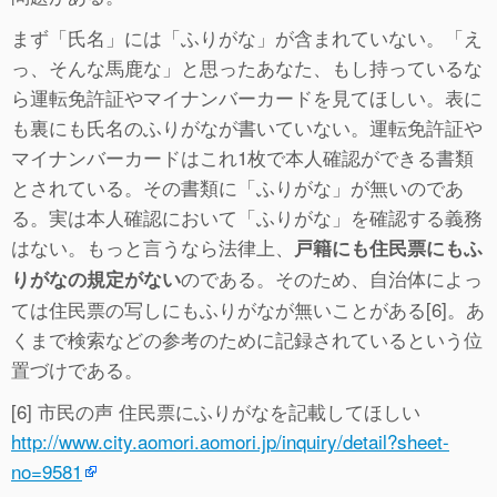
まず「氏名」には「ふりがな」が含まれていない。「え
っ、そんな馬鹿な」と思ったあなた、もし持っているな
ら運転免許証やマイナンバーカードを見てほしい。表に
も裏にも氏名のふりがなが書いていない。運転免許証や
マイナンバーカードはこれ1枚で本人確認ができる書類
とされている。その書類に「ふりがな」が無いのであ
る。実は本人確認において「ふりがな」を確認する義務
はない。もっと言うなら法律上、
戸籍にも住民票にもふ
のである。そのため、自治体によっ
りがなの規定がない
ては住民票の写しにもふりがなが無いことがある[6]。あ
くまで検索などの参考のために記録されているという位
置づけである。
[6] 市民の声 住民票にふりがなを記載してほしい
http://www.city.aomori.aomori.jp/inquiry/detail?sheet-
no=9581