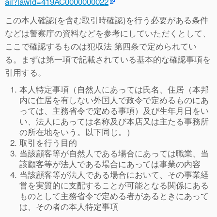
ail?lawId=419AC0000000022
この本人確認(を含む取引時確認)を行う必要がある条件
などは警察庁の資料などを参考にしていただくとして、
ここで確認するものは犯収法 第四条で定められてい
る。まずは第一項で記載されている基本的な確認事項を
引用する。
本人特定事項（自然人にあっては氏名、住居（本邦
内に住居を有しない外国人で政令で定めるものにあ
っては、主務省令で定める事項）及び生年月日をい
い、法人にあっては名称及び本店又は主たる事務所
の所在地をいう。以下同じ。）
取引を行う目的
当該顧客等が自然人である場合にあっては職業、当
該顧客等が法人である場合にあっては事業の内容
当該顧客等が法人である場合において、その事業経
営を実質的に支配することが可能となる関係にある
ものとして主務省令で定める者があるときにあって
は、その者の本人特定事項