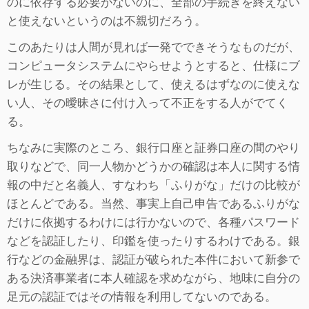
のに依存する必要がないのに、全部の手続きを終えない
と使えないというのは不親切だろう。
このあたりは人間が見れば一発でできそうなものだが、
コンピュータシステムにやらせようとすると、仕様にブ
レが生じる。その結果として、使えるはずなのに使えな
い人、その曖昧さに付け入って不正をする人がでてく
る。
ちなみに実際のところ、銀行口座と証券口座の間のやり
取りなどで、同一人物かどうかの確認は本人に関する情
報の中だと名義人、すなわち「ふりがな」だけの比較が
ほとんどである。当然、事実上自己申告であるふりがな
だけに依拠するわけには行かないので、各種パスワード
などを認証したり、印鑑を使ったりするわけである。銀
行などの金融界は、認証が破られた本件において新参で
ある決済事業者に本人確認を求めながら、地味に自分の
足元の認証ではその情報を利用してないのである。