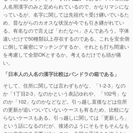
人名用漢字のみと定められているので、かなりマシにな
っているが、名字に関しては先祖代々受け継いでいるた
め、昔ながらのカオスな状況が今でも引き継がれてい
る。有名なので言えば「わたなべ」さんであろう。字体
違いだけで50種類以上存在するのである。これを安全側
に倒して厳密にマッチングするか、それとも打ち間違い
を考慮して全部OKとするか。考えるだけでも頭が痛
い。
「日本人の人名の漢字比較はパンドラの箱である」
そして、住所に関しては言わずもがな、「1-2-3」なの
か「1丁目2-3」なのかという表記ゆれや、「102号」な
のか「102」なのかなどなど。引っ越し直後などは住所
の更新が追いついていないケースも有るため、比較にな
らないケースもある。引っ越しに関しては「更新しろ」
という話になるのだが、後述のようにそもそもそんなも