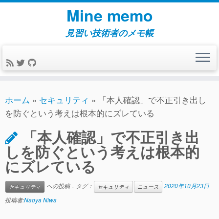
コ
Mine memo
ン
テ
見習い技術者のメモ帳
ン
ツ
へ
ス
キ
ホーム
»
セキュリティ
»
「本人確認」で不正引き出し
ッ
を防ぐという考えは根本的にズレている
プ
「本人確認」で不正引き出
しを防ぐという考えは根本的
にズレている
への投稿．タグ：
2020年10月23日
セキュリティ
セキュリティ
ニュース
投稿者:
Naoya Niwa