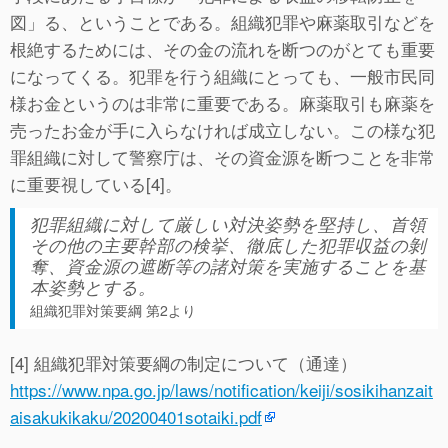
図」る、ということである。組織犯罪や麻薬取引などを
根絶するためには、その金の流れを断つのがとても重要
になってくる。犯罪を行う組織にとっても、一般市民同
様お金というのは非常に重要である。麻薬取引も麻薬を
売ったお金が手に入らなければ成立しない。この様な犯
罪組織に対して警察庁は、その資金源を断つことを非常
に重要視している[4]。
犯罪組織に対して厳しい対決姿勢を堅持し、首領
その他の主要幹部の検挙、徹底した犯罪収益の剝
奪、資金源の遮断等の諸対策を実施することを基
本姿勢とする。
組織犯罪対策要綱 第2より
[4] 組織犯罪対策要綱の制定について（通達）
https://www.npa.go.jp/laws/notification/keiji/sosikihanzait
aisakukikaku/20200401sotaiki.pdf