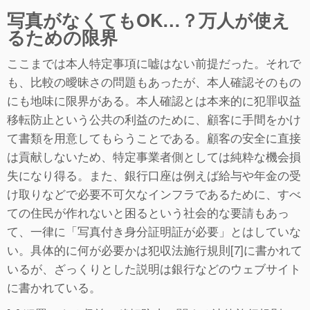
写真がなくてもOK…？万人が使え
るための限界
ここまでは本人特定事項に嘘はない前提だった。それで
も、比較の曖昧さの問題もあったが、本人確認そのもの
にも地味に限界がある。本人確認とは本来的に犯罪収益
移転防止という公共の利益のために、顧客に手間をかけ
て書類を用意してもらうことである。顧客の安全に直接
は貢献しないため、特定事業者側としては純粋な機会損
失になり得る。また、銀行口座は例えば給与や年金の受
け取りなどで必要不可欠なインフラであるために、すべ
ての住民が作れないと困るという社会的な要請もあっ
て、一律に「写真付き身分証明証が必要」とはしていな
い。具体的に何が必要かは犯収法施行規則[7]に書かれて
いるが、ざっくりとした説明は銀行などのウェブサイト
に書かれている。