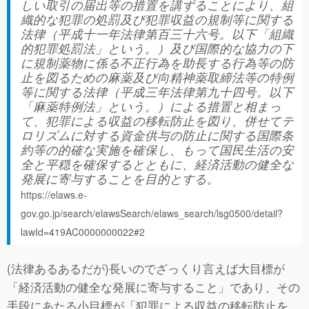
しい取引の届出等の措置を講ずることにより、組
織的な犯罪の処罰及び犯罪収益の規制等に関する
法律（平成十一年法律第百三十六号。以下「組織
的犯罪処罰法」という。）及び国際的な協力の下
に規制薬物に係る不正行為を助長する行為等の防
止を図るための麻薬及び向精神薬取締法等の特例
等に関する法律（平成三年法律第九十四号。以下
「麻薬特例法」という。）による措置と相まっ
て、犯罪による収益の移転防止を図り、併せてテ
ロリズムに対する資金供与の防止に関する国際条
約等の的確な実施を確保し、もって国民生活の安
全と平穏を確保するとともに、経済活動の健全な
発展に寄与することを目的とする。
https://elaws.e-
gov.go.jp/search/elawsSearch/elaws_search/lsg0500/detail?
lawId=419AC0000000022#2
(法律あるあるだが)長いのでざっくり言えば大目標が
「経済活動の健全な発展に寄与すること」であり、その
手段にあたる小目標が「犯罪による収益の移転防止を