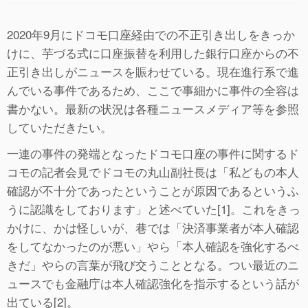
2020年9月にドコモ口座経由での不正引き出しをきっか
けに、芋づる式に口座振替を利用した銀行口座からの不
正引き出しがニュースを賑わせている。現在進行系で進
んでいる事件であるため、ここで事細かに事件の全容は
書かない。最新の状況は各種ニュースメディア等を参照
していただきたい。
一連の事件の発端となったドコモ口座の事件に関するド
コモの記者会見でドコモの丸山副社長は「私どもの本人
確認が不十分であったということが原因であるというふ
うに認識をしております」と述べていた[1]。これをきっ
かけに、かは怪しいが、巷では「決済事業者が本人確認
をしてなかったのが悪い」やら「本人確認を強化するべ
きだ」やらの言葉が飛び交うこととなる。つい最近のニ
ュースでも金融庁は本人確認強化を指示するという話が
出ている[2]。