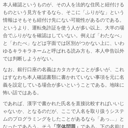
本人確認というものが、その人を法的な住民と紐付ける
ものという見方をするなら、そこに「ふりがな」という
情報はそもそも紐付け先にない可能性があるのである。
というより、運転免許証を使う人が多い以上、大半の場
合でふりがなを確認はしていない。例えば「わたなべ」
と「わたべ」などは字面では区別がつかない上に、いわ
ゆるキラキラネームと呼ばれる読み方も、本人申告以外
では判断しようがない。
なお、銀行口座の名義はカタカナなことが多いが、これ
はすなわち本人確認書類に書かれていない事項を元に名
義を設定している場合が多いということである。地味に
怖い話ではある。
であれば、漢字で書かれた氏名を直接比較すればいいじ
ゃないか、となるのだが、ここで人名を取り扱うシステ
ムのプログラミングをしたことがあるなら「あっ…」と
なったであろう。そう
である。下の名前は
「字体問題」