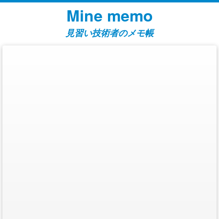
コ
Mine memo
ン
テ
見習い技術者のメモ帳
ン
ツ
へ
ス
キ
ッ
プ