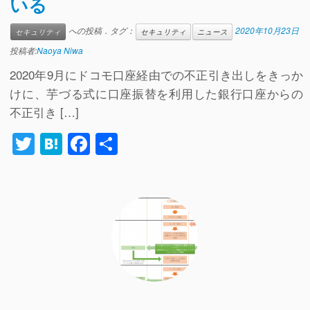
いる
への投稿．タグ：
2020年10月23日
セキュリティ
セキュリティ
ニュース
投稿者:
Naoya Niwa
2020年9月にドコモ口座経由での不正引き出しをきっか
けに、芋づる式に口座振替を利用した銀行口座からの
不正引き […]
T
H
F
共
wi
at
a
有
tt
e
c
er
n
e
a
b
o
o
k