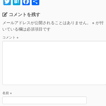
T
H
F
共
wi
at
a
有
コメントを残す
tt
e
c
er
n
e
メールアドレスが公開されることはありません。
※
が付
いている欄は必須項目です
a
b
o
コメント
※
o
k
名前
※