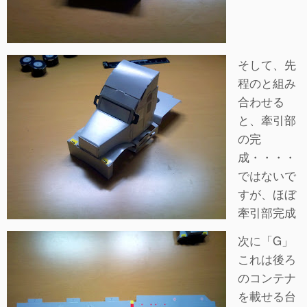
そして、先
程のと組み
合わせる
と、牽引部
の完
成・・・・
ではないで
すが、ほぼ
牽引部完成
次に「G」
これは後ろ
のコンテナ
を載せる台