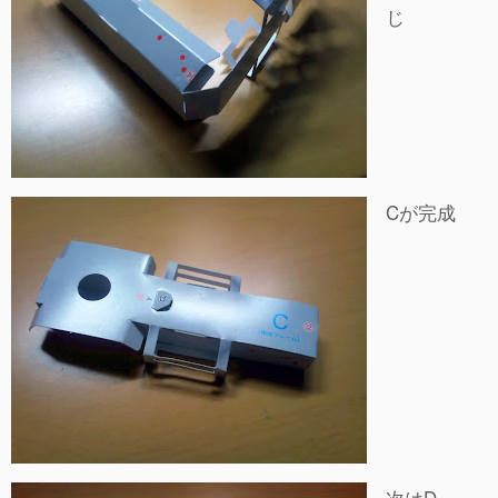
じ
Cが完成
次はD