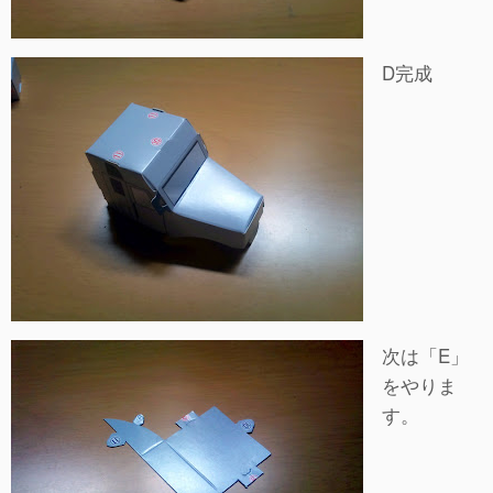
D完成
次は「E」
をやりま
す。