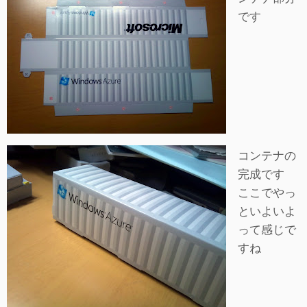
です
コンテナの
完成です
ここでやっ
といよいよ
って感じで
すね