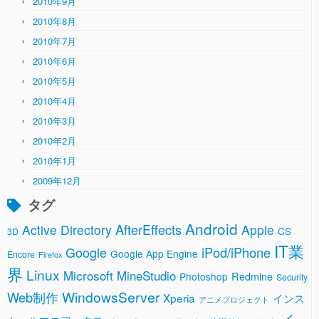
2010年9月
2010年8月
2010年7月
2010年6月
2010年5月
2010年4月
2010年3月
2010年2月
2010年1月
2009年12月
タグ
Android
AfterEffects
Active Directory
Apple
CS
3D
IT業
Google
iPod/iPhone
Google App Engine
Encore
Firefox
界
Linux
Microsoft
MineStudio
Redmine
Photoshop
Security
WindowsServer
Web制作
Xperia
インス
アニメプロジェクト
イ