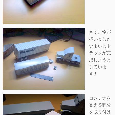
さて、物が
揃いました
いよいよト
ラックが完
成しようと
していま
す！
コンテナを
支える部分
を取り付け