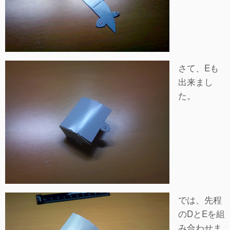
さて、Eも
出来まし
た。
では、先程
のDとEを組
み合わせま