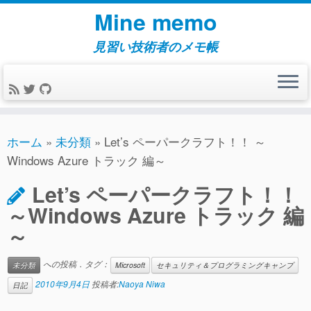
コ
Mine memo
ン
テ
見習い技術者のメモ帳
ン
ツ
へ
ス
キ
ホーム
»
未分類
»
Let’s ペーパークラフト！！ ～
ッ
Windows Azure トラック 編～
プ
Let’s ペーパークラフト！！
～Windows Azure トラック 編
～
への投稿．タグ：
未分類
Microsoft
セキュリティ＆プログラミングキャンプ
2010年9月4日
投稿者:
Naoya Niwa
日記