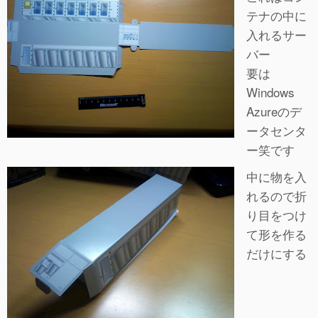
テナの中に
入れるサー
バー
要は
Windows
Azureのデ
ータセンタ
ー笑です
中に物を入
れるので折
り目をつけ
て形を作る
だけにする