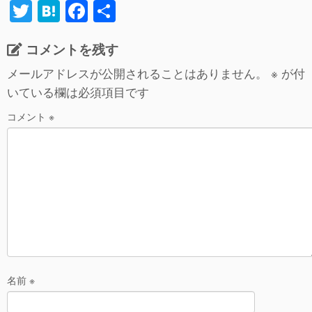
T
H
F
共
wi
at
a
有
コメントを残す
tt
e
c
er
n
e
メールアドレスが公開されることはありません。
※
が付
いている欄は必須項目です
a
b
o
コメント
※
o
k
名前
※