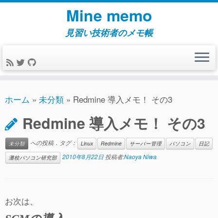
コ
Mine memo
ン
テ
見習い技術者のメモ帳
ン
ツ
へ
ス
キ
ホーム
»
未分類
»
Redmine 導入メモ！ その3
ッ
Redmine 導入メモ！ その3
プ
への投稿．タグ：
未分類
Linux
Redmine
サーバー管理
パソコン
日記
2010年8月22日
投稿者:
Naoya Niwa
灘校パソコン研究部
お次は、