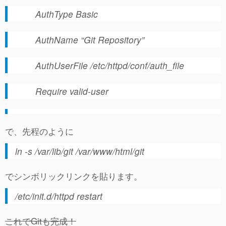
AuthType Basic
AuthName “Git Repository”
AuthUserFile /etc/httpd/conf/auth_file
Require valid-user
で、先程のように
ln -s /var/lib/git /var/www/html/git
でシンボリックリンクを貼ります。
/etc/init.d/httpd restart
これでGitも完成！