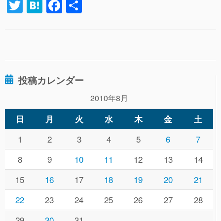
T
H
F
共
wi
at
a
有
tt
e
c
er
n
e
a
b
投稿カレンダー
o
o
2010年8月
k
日
月
火
水
木
金
土
1
2
3
4
5
6
7
8
9
10
11
12
13
14
15
16
17
18
19
20
21
22
23
24
25
26
27
28
29
30
31