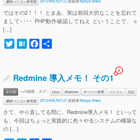
2010年8月21日
投稿者:
Naoya Niwa
灘校パソコン研究部
ではその2！！！ とまあ、実は前回大切なことを忘れて
まして････ PHP動作確認してねえ ということで、 c
[…]
T
H
F
共
wi
at
a
有
tt
e
c
er
n
e
3
Redmine 導入メモ！ その1
a
b
o
への投稿．タグ：
未分類
Linux
Redmine
サーバー管理
パソコン
日記
o
2010年8月21日
投稿者:
Naoya Niwa
灘校パソコン研究部
k
さて、やり直してる間に、Redmine導入メモ！ といって
も、今回はちょっと実践的に色々やるシステムの構築な
の […]