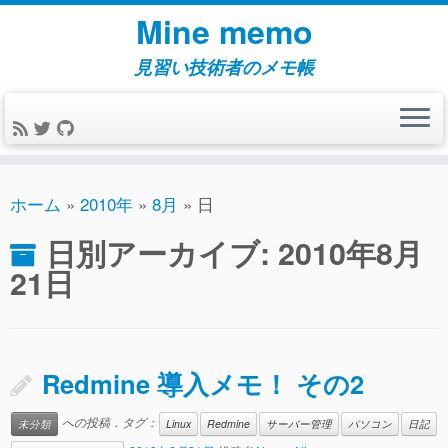
コ
Mine memo
ン
テ
見習い技術者のメモ帳
ン
ツ
へ
ス
キ
ホーム
»
2010年
»
8月
»
日
ッ
日別アーカイブ:
2010年8月
プ
21日
Redmine 導入メモ！ その2
への投稿．タグ：
未分類
Linux
Redmine
サーバー管理
パソコン
日記