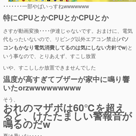
･･･････一部やばいっすねwwwwwww
特にCPUとかCPUとかCPUとか
さすが動画変換････伊達じゃないです。おまけに、電気
代もったいないので、リビング以外エアコン禁止(
パソ
)と
コンもかなり電気消費してるのは気にしない方針でw
いう事なので、とりあえず、すこし放置
いや、すこししか放置できませんでした
温度が高すぎてブザーが家中に鳴り響
いたorzwwwwwwwww
そう、
おれのマザボは60℃を超え
ると、けたたましい警報音が
鳴るのだw
夏は暑いな･････