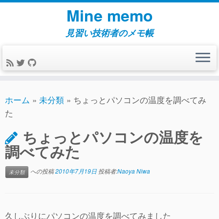
コ
Mine memo
ン
テ
見習い技術者のメモ帳
ン
ツ
へ
ス
キ
ホーム
»
未分類
»
ちょっとパソコンの温度を調べてみ
ッ
た
プ
ちょっとパソコンの温度を
調べてみた
への投稿
2010年7月19日
投稿者:
Naoya Niwa
未分類
久しぶりにパソコンの温度を調べてみました