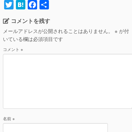
T
H
F
共
wi
at
a
有
コメントを残す
tt
e
c
er
n
e
メールアドレスが公開されることはありません。
※
が付
いている欄は必須項目です
a
b
o
コメント
※
o
k
名前
※