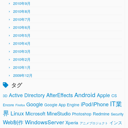
2010年9月
2010年8月
2010年7月
2010年6月
2010年5月
2010年4月
2010年3月
2010年2月
2010年1月
2009年12月
タグ
Android
AfterEffects
Active Directory
Apple
CS
3D
IT業
Google
iPod/iPhone
Google App Engine
Encore
Firefox
界
Linux
Microsoft
MineStudio
Redmine
Photoshop
Security
WindowsServer
Web制作
Xperia
インス
アニメプロジェクト