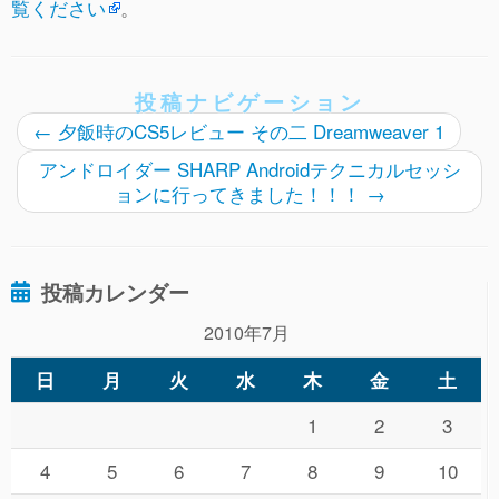
覧ください
。
投稿ナビゲーション
←
夕飯時のCS5レビュー その二 Dreamweaver 1
アンドロイダー SHARP Androidテクニカルセッシ
ョンに行ってきました！！！
→
投稿カレンダー
2010年7月
日
月
火
水
木
金
土
1
2
3
4
5
6
7
8
9
10