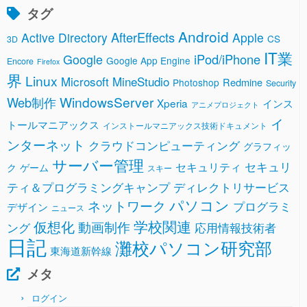
タグ
Android
AfterEffects
Active Directory
Apple
CS
3D
IT業
Google
iPod/iPhone
Google App Engine
Encore
Firefox
界
Linux
Microsoft
MineStudio
Redmine
Photoshop
Security
WindowsServer
Web制作
Xperia
インス
アニメプロジェクト
イ
トールマニアックス
インストールマニアックス技術ドキュメント
ンターネット
クラウドコンピューティング
グラフィッ
サーバー管理
セキュリ
セキュリティ
ク
ゲーム
スキー
ティ＆プログラミングキャンプ
ディレクトリサービス
パソコン
ネットワーク
プログラミ
デザイン
ニュース
学校関連
仮想化
動画制作
ング
応用情報技術者
日記
灘校パソコン研究部
東海道新幹線
メタ
ログイン