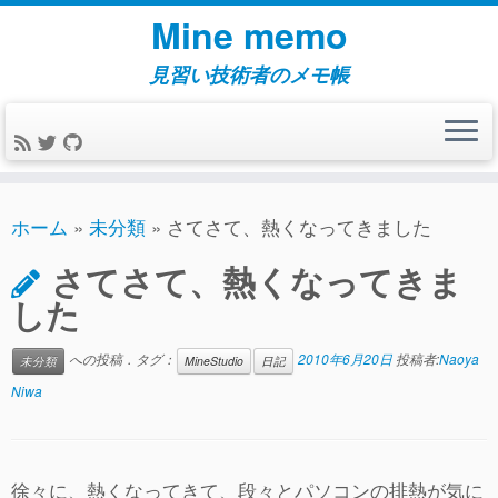
コ
Mine memo
ン
テ
見習い技術者のメモ帳
ン
ツ
へ
ス
キ
ホーム
»
未分類
»
さてさて、熱くなってきました
ッ
さてさて、熱くなってきま
プ
した
への投稿．タグ：
2010年6月20日
投稿者:
Naoya
未分類
MineStudio
日記
Niwa
徐々に、熱くなってきて、段々とパソコンの排熱が気に