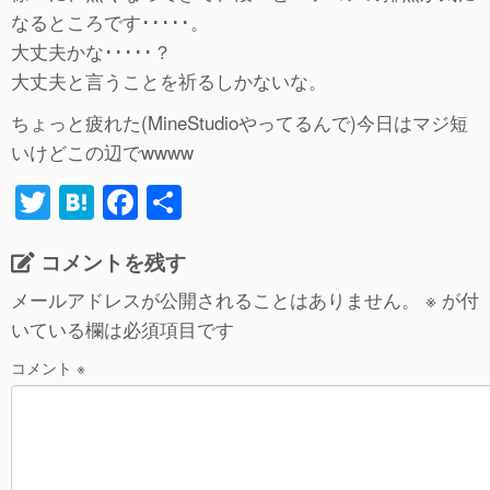
なるところです･････。
大丈夫かな･････？
大丈夫と言うことを祈るしかないな。
ちょっと疲れた(MineStudioやってるんで)今日はマジ短
いけどこの辺でwwww
T
H
F
共
wi
at
a
有
コメントを残す
tt
e
c
er
n
e
メールアドレスが公開されることはありません。
※
が付
いている欄は必須項目です
a
b
o
コメント
※
o
k