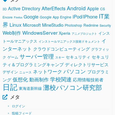
Android
AfterEffects
Active Directory
Apple
CS
3D
IT業
Google
iPod/iPhone
Google App Engine
Encore
Firefox
界
Linux
Microsoft
MineStudio
Redmine
Photoshop
Security
WindowsServer
Web制作
Xperia
インス
アニメプロジェクト
イ
トールマニアックス
インストールマニアックス技術ドキュメント
ンターネット
クラウドコンピューティング
グラフィッ
サーバー管理
セキュリ
セキュリティ
ク
ゲーム
スキー
ティ＆プログラミングキャンプ
ディレクトリサービス
パソコン
ネットワーク
プログラミ
デザイン
ニュース
学校関連
仮想化
動画制作
ング
応用情報技術者
日記
灘校パソコン研究部
東海道新幹線
メタ
ログイン
投稿フィード