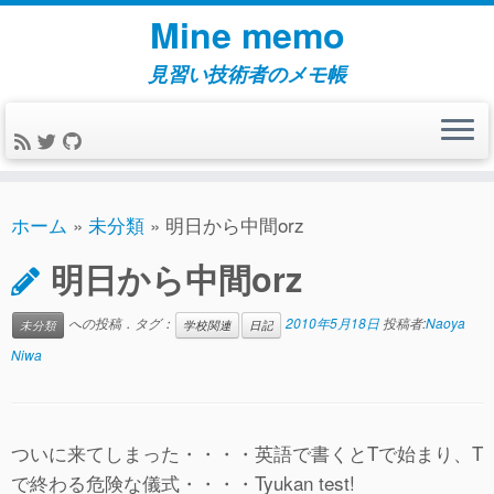
コ
Mine memo
ン
テ
見習い技術者のメモ帳
ン
ツ
へ
ス
キ
ホーム
»
未分類
»
明日から中間orz
ッ
明日から中間orz
プ
への投稿．タグ：
2010年5月18日
投稿者:
Naoya
未分類
学校関連
日記
Niwa
ついに来てしまった・・・・英語で書くとTで始まり、T
で終わる危険な儀式・・・・Tyukan test!