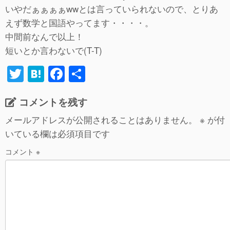
いやだぁぁぁぁwwとは言っていられないので、とりあ
えず数学と国語やってます・・・・。
中間前なんで以上！
短いとか言わないで(T-T)
T
H
F
共
wi
at
a
有
コメントを残す
tt
e
c
er
n
e
メールアドレスが公開されることはありません。
※
が付
いている欄は必須項目です
a
b
o
コメント
※
o
k