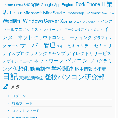
IT業
Google
iPod/iPhone
Google App Engine
Encore
Firefox
界
Linux
Microsoft
MineStudio
Redmine
Photoshop
Security
WindowsServer
Web制作
Xperia
インス
アニメプロジェクト
イ
トールマニアックス
インストールマニアックス技術ドキュメント
ンターネット
クラウドコンピューティング
グラフィッ
サーバー管理
セキュリ
セキュリティ
ク
ゲーム
スキー
ティ＆プログラミングキャンプ
ディレクトリサービス
パソコン
ネットワーク
プログラミ
デザイン
ニュース
学校関連
仮想化
動画制作
ング
応用情報技術者
日記
灘校パソコン研究部
東海道新幹線
メタ
ログイン
投稿フィード
コメントフィード
WordPress.org