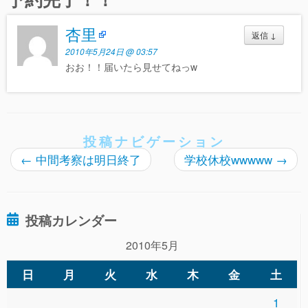
杏里
返信
↓
2010年5月24日 @ 03:57
おお！！届いたら見せてねっw
投稿ナビゲーション
←
中間考察は明日終了
学校休校wwwww
→
投稿カレンダー
2010年5月
日
月
火
水
木
金
土
1