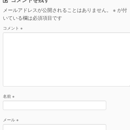
a
b
メールアドレスが公開されることはありません。
※
が付
o
いている欄は必須項目です
o
コメント
※
k
名前
※
メール
※