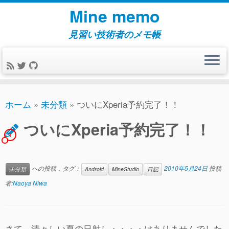
コ
Mine memo
ン
テ
見習い技術者のメモ帳
ン
ツ
へ
ス
キ
ホーム
»
未分類
»
ついにXperia予約完了！！
ッ
ついにXperia予約完了！！
プ
1
への投稿．タグ：
2010年5月24日
投稿
未分類
Android
MineStudio
日記
者:
Naoya Niwa
さて、清々しい夏の日射し・・・・はありませんでした