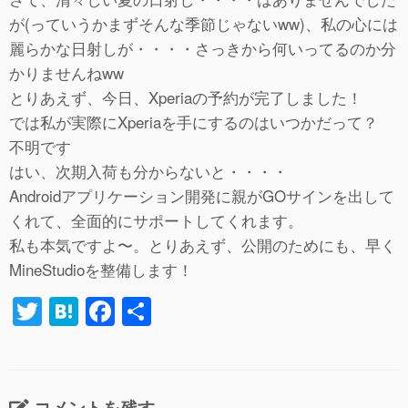
が(っていうかまずそんな季節じゃないww)、私の心には
麗らかな日射しが・・・・さっきから何いってるのか分
かりませんねww
とりあえず、今日、Xperiaの予約が完了しました！
では私が実際にXperiaを手にするのはいつかだって？
不明です
はい、次期入荷も分からないと・・・・
Androidアプリケーション開発に親がGOサインを出して
くれて、全面的にサポートしてくれます。
私も本気ですよ〜。とりあえず、公開のためにも、早く
MineStudioを整備します！
T
H
F
共
wi
at
a
有
tt
e
c
er
n
e
コメントを残す