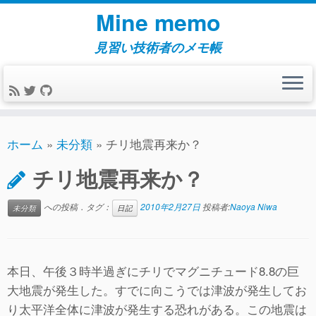
コ
Mine memo
ン
テ
見習い技術者のメモ帳
ン
ツ
へ
ス
キ
ホーム
»
未分類
»
チリ地震再来か？
ッ
チリ地震再来か？
プ
への投稿．タグ：
2010年2月27日
投稿者:
Naoya Niwa
未分類
日記
本日、午後３時半過ぎにチリでマグニチュード8.8の巨
大地震が発生した。すでに向こうでは津波が発生してお
り太平洋全体に津波が発生する恐れがある。この地震は