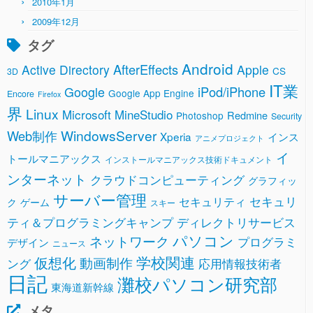
2010年1月
2009年12月
タグ
Android
AfterEffects
Active Directory
Apple
CS
3D
IT業
Google
iPod/iPhone
Google App Engine
Encore
Firefox
界
Linux
Microsoft
MineStudio
Redmine
Photoshop
Security
WindowsServer
Web制作
Xperia
インス
アニメプロジェクト
イ
トールマニアックス
インストールマニアックス技術ドキュメント
ンターネット
クラウドコンピューティング
グラフィッ
サーバー管理
セキュリ
セキュリティ
ク
ゲーム
スキー
ティ＆プログラミングキャンプ
ディレクトリサービス
パソコン
ネットワーク
プログラミ
デザイン
ニュース
学校関連
仮想化
動画制作
ング
応用情報技術者
日記
灘校パソコン研究部
東海道新幹線
メタ