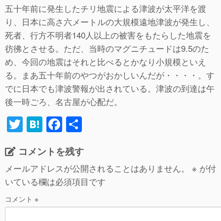
五十年前に発生したチリ地震による津波が太平洋を渡
り、日本に高さ六メートルの大規模遠地津波が発生し、
死者、行方不明者140人以上の被害をもたらした地震を
彷彿とさせる。ただ、当時のマグニチュードは9.5のた
め、今回の地震はそれと比べるとかなり小規模といえ
る。まあ五十年前のやつがおかしいんだが・・・・。す
でに日本でも津波警報が出されている。津波の到達は午
後一時ごろ、名古屋が心配だ。
T
H
F
共
wi
at
a
有
コメントを残す
tt
e
c
er
n
e
メールアドレスが公開されることはありません。
※
が付
いている欄は必須項目です
a
b
o
コメント
※
o