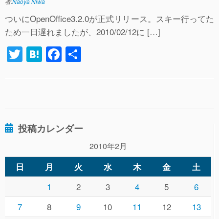
者:
Naoya Niwa
ついにOpenOffice3.2.0が正式リリース。スキー行ってた
ため一日遅れましたが、2010/02/12に […]
T
H
F
共
wi
at
a
有
tt
e
c
er
n
e
a
b
投稿カレンダー
o
o
2010年2月
k
日
月
火
水
木
金
土
1
2
3
4
5
6
7
8
9
10
11
12
13