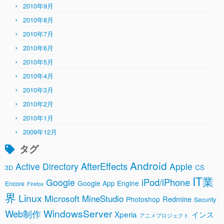
2010年9月
2010年8月
2010年7月
2010年6月
2010年5月
2010年4月
2010年3月
2010年2月
2010年1月
2009年12月
タグ
Android
AfterEffects
Active Directory
Apple
CS
3D
IT業
Google
iPod/iPhone
Google App Engine
Encore
Firefox
界
Linux
Microsoft
MineStudio
Redmine
Photoshop
Security
WindowsServer
Web制作
Xperia
インス
アニメプロジェクト