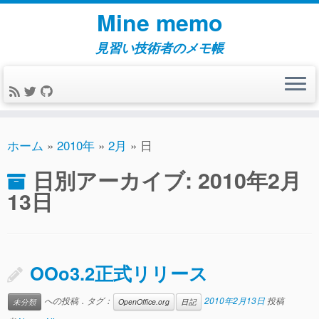
コ
Mine memo
ン
テ
見習い技術者のメモ帳
ン
ツ
へ
ス
キ
ホーム
»
2010年
»
2月
»
日
ッ
日別アーカイブ:
2010年2月
プ
13日
OOo3.2正式リリース
への投稿．タグ：
2010年2月13日
投稿
未分類
OpenOffice.org
日記