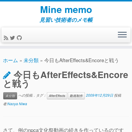
コ
Mine memo
ン
テ
見習い技術者のメモ帳
ン
ツ
へ
ス
キ
ホーム
»
未分類
»
今日もAfterEffects&Encoreと戦う
ッ
今日もAfterEffects&Encore
プ
と戦う
への投稿．タグ：
2009年12月29日
投稿
未分類
AfterEffects
動画制作
者:
Naoya Niwa
さて、例のnpca文化祭動画の続きを作っているのです