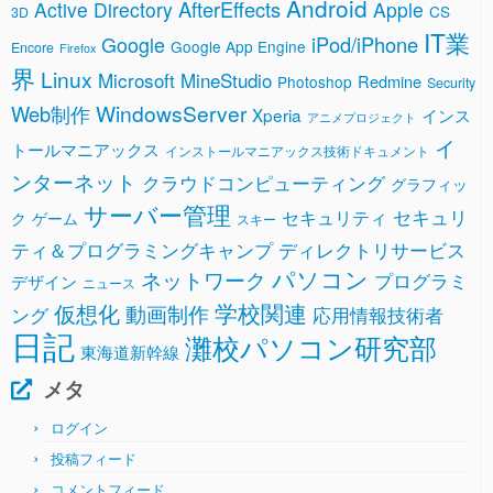
Android
AfterEffects
Active Directory
Apple
CS
3D
IT業
Google
iPod/iPhone
Google App Engine
Encore
Firefox
界
Linux
Microsoft
MineStudio
Redmine
Photoshop
Security
WindowsServer
Web制作
Xperia
インス
アニメプロジェクト
イ
トールマニアックス
インストールマニアックス技術ドキュメント
ンターネット
クラウドコンピューティング
グラフィッ
サーバー管理
セキュリ
セキュリティ
ク
ゲーム
スキー
ティ＆プログラミングキャンプ
ディレクトリサービス
パソコン
ネットワーク
プログラミ
デザイン
ニュース
学校関連
仮想化
動画制作
ング
応用情報技術者
日記
灘校パソコン研究部
東海道新幹線
メタ
ログイン
投稿フィード
コメントフィード