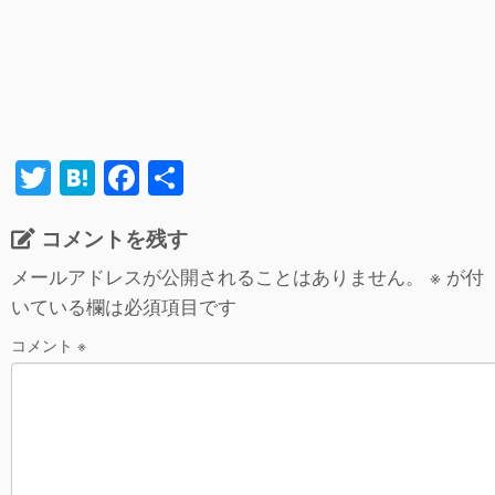
T
H
F
共
wi
at
a
有
コメントを残す
tt
e
c
er
n
e
メールアドレスが公開されることはありません。
※
が付
いている欄は必須項目です
a
b
o
コメント
※
o
k