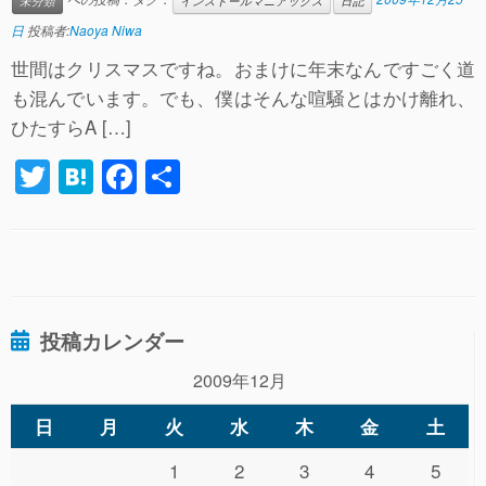
未分類
インストールマニアックス
日記
日
投稿者:
Naoya Niwa
世間はクリスマスですね。おまけに年末なんですごく道
も混んでいます。でも、僕はそんな喧騒とはかけ離れ、
ひたすらA […]
T
H
F
共
wi
at
a
有
tt
e
c
er
n
e
a
b
投稿カレンダー
o
o
2009年12月
k
日
月
火
水
木
金
土
1
2
3
4
5