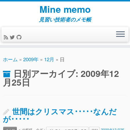
コ
Mine memo
ン
テ
見習い技術者のメモ帳
ン
ツ
へ
ス
キ
ホーム
»
2009年
»
12月
»
日
ッ
日別アーカイブ:
2009年12
プ
月25日
世間はクリスマス･････なんだ
が･････
への投稿．タグ：
2009年12月25