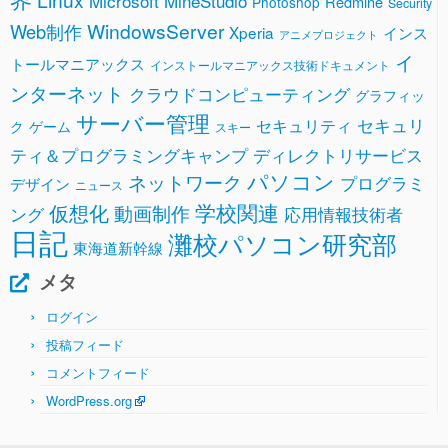
Microsoft
MineStudio
Redmine
Photoshop
Security
WindowsServer
Web制作
Xperia
インス
アニメプロジェクト
イ
トールマニアックス
インストールマニアックス技術ドキュメント
ンターネット
クラウドコンピューティング
グラフィッ
サーバー管理
セキュリ
セキュリティ
ク
ゲーム
スキー
ティ＆プログラミングキャンプ
ディレクトリサービス
パソコン
ネットワーク
プログラミ
デザイン
ニュース
学校関連
仮想化
動画制作
ング
応用情報技術者
日記
灘校パソコン研究部
東海道新幹線
メタ
ログイン
投稿フィード
コメントフィード
WordPress.org