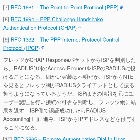
[7]
RFC 1661 – The Point-to-Point Protocol (PPP)
[8]
RFC 1994 – PPP Challenge Handshake
Authentication Protocol (CHAP)
[9]
RFC 1332 – The PPP Internet Protocol Control
Protocol (IPCP)
フレッツがCHAP ResponseパケットからISPを判別した
ら、RADIUS[10]のAccess-RequestをISPのRADIUSに投
げることになる。細かい実装は不明だが、ISPからNTE
を見るとフレッツ網がRADIUSクライアントとして振る
舞うようになっているようだ。ISPはその情報を元にユ
ーザー認証を行い接続の可否を判断し、フレッツ網に結
果を返す。ISP側で認証成功したらRADIUS
Accounting[11]に進み、ISPからIPアドレスなどを付与す
ることになる。
[10]
RFC 2865 – Remote Authentication Dial In User