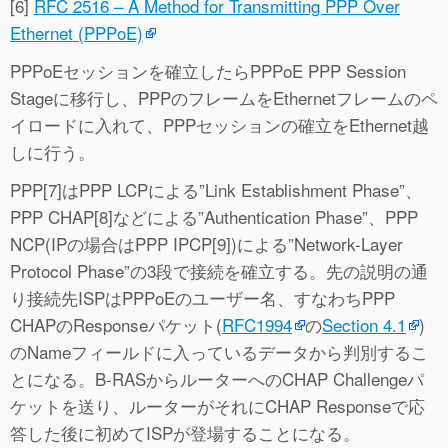
[6]
RFC 2516 – A Method for Transmitting PPP Over
Ethernet (PPPoE)
PPPoEセッションを確立したらPPPoE PPP Session
Stageに移行し、PPPのフレームをEthernetフレームのペ
イロードに入れて、PPPセッションの確立をEthernet越
しに行う。
PPP[7]はPPP LCPによる”Link Establishment Phase”、
PPP CHAP[8]などによる”Authentication Phase”、PPP
NCP(IPの場合はPPP IPCP[9])による”Network-Layer
Protocol Phase”の3段で接続を確立する。先の説明の通
り接続先ISPはPPPoEのユーザー名、すなわちPPP
CHAPのResponseパケット(
RFC1994
の
Section 4.1
)
のNameフィールドに入っているデータから判別するこ
とになる。B-RASからルーターへのCHAP Challengeパ
ケットを送り、ルーターがそれにCHAP Responseで応
答した後に初めてISPが登場することになる。