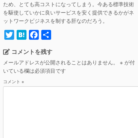
ため、とても高コストになってしまう。今ある標準技術
を駆使していかに良いサービスを安く提供できるかがネ
ットワークビジネスを制する肝なのだろう。
T
H
F
共
wi
at
a
有
コメントを残す
tt
e
c
er
n
e
メールアドレスが公開されることはありません。
※
が付
いている欄は必須項目です
a
b
o
コメント
※
o
k