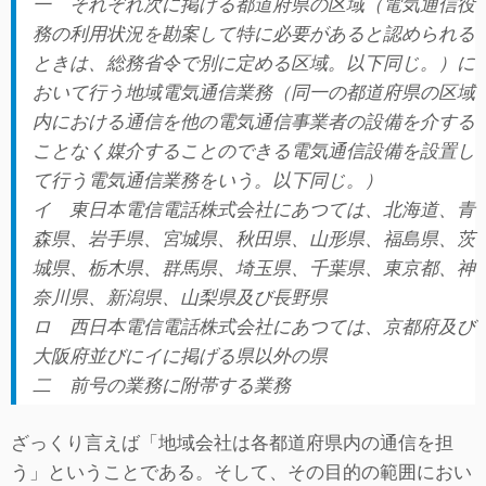
一
それぞれ次に掲げる都道府県の区域（電気通信役
務の利用状況を勘案して特に必要があると認められる
ときは、総務省令で別に定める区域。以下同じ。）に
おいて行う地域電気通信業務（同一の都道府県の区域
内における通信を他の電気通信事業者の設備を介する
ことなく媒介することのできる電気通信設備を設置し
て行う電気通信業務をいう。以下同じ。）
イ
東日本電信電話株式会社にあつては、北海道、青
森県、岩手県、宮城県、秋田県、山形県、福島県、茨
城県、栃木県、群馬県、埼玉県、千葉県、東京都、神
奈川県、新潟県、山梨県及び長野県
ロ
西日本電信電話株式会社にあつては、京都府及び
大阪府並びにイに掲げる県以外の県
二
前号の業務に附帯する業務
ざっくり言えば「地域会社は各都道府県内の通信を担
う」ということである。そして、その目的の範囲におい