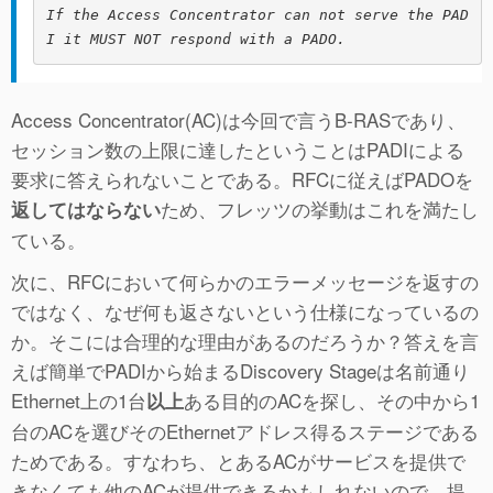
If the Access Concentrator can not serve the PAD
I it MUST NOT respond with a PADO.
Access Concentrator(AC)は今回で言うB-RASであり、
セッション数の上限に達したということはPADIによる
要求に答えられないことである。RFCに従えばPADOを
ため、フレッツの挙動はこれを満たし
返してはならない
ている。
次に、RFCにおいて何らかのエラーメッセージを返すの
ではなく、なぜ何も返さないという仕様になっているの
か。そこには合理的な理由があるのだろうか？答えを言
えば簡単でPADIから始まるDiscovery Stageは名前通り
Ethernet上の1台
ある目的のACを探し、その中から1
以上
台のACを選びそのEthernetアドレス得るステージである
ためである。すなわち、とあるACがサービスを提供で
きなくても他のACが提供できるかもしれないので、提