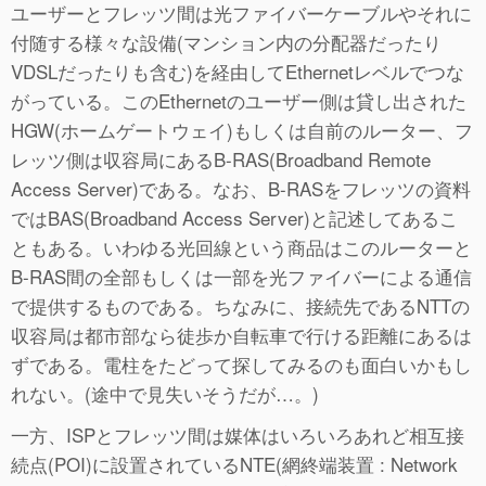
ユーザーとフレッツ間は光ファイバーケーブルやそれに
付随する様々な設備(マンション内の分配器だったり
VDSLだったりも含む)を経由してEthernetレベルでつな
がっている。このEthernetのユーザー側は貸し出された
HGW(ホームゲートウェイ)もしくは自前のルーター、フ
レッツ側は収容局にあるB-RAS(Broadband Remote
Access Server)である。なお、B-RASをフレッツの資料
ではBAS(Broadband Access Server)と記述してあるこ
ともある。いわゆる光回線という商品はこのルーターと
B-RAS間の全部もしくは一部を光ファイバーによる通信
で提供するものである。ちなみに、接続先であるNTTの
収容局は都市部なら徒歩か自転車で行ける距離にあるは
ずである。電柱をたどって探してみるのも面白いかもし
れない。(途中で見失いそうだが…。)
一方、ISPとフレッツ間は媒体はいろいろあれど相互接
続点(POI)に設置されているNTE(網終端装置 : Network