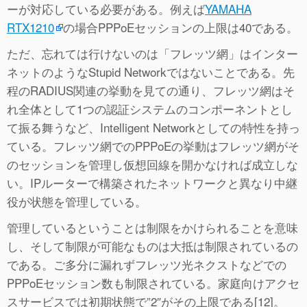
ーが対応している必要がある。例えば
YAMAHA
RTX1210
の場合PPPoEセッションの上限は40である。
ただ、忘れては行けないのは「フレッツ網」はインター
ネットのようなStupid Networkではないことである。先
程のRADIUS関連の挙動を見ての通り、フレッツ網はそ
れ全体として1つの認証システムのコンポーネントとし
て振る舞うなど、Intelligent Networkとしての特性を持っ
ている。フレッツ網でのPPPoEの挙動はフレッツ網がそ
のセッションを管理し仮想回線を開かなければ成立しな
い。IPルーターで構築されたネットワークと異なり中継
役が状態を管理している。
管理しているということは制限をかけられることを意味
し、そして制限が可能なものは大抵は制限されているの
である。ご多分に漏れずフレッツ光ネクストなどでの
PPPoEセッション数も制限されている。家庭向けアクセ
スサービスでは初期状態で”2″がその上限である[12]。