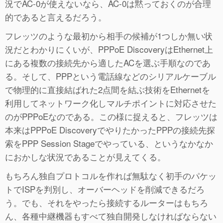
況でAC-0が使えないなら、AC-0は黙っておくのが合理
的であると言えるだろう。
フレッツのような最初から相手の候補が1つしか無い状
況だとわかりにくいが、PPPoE DiscoveryはEthernet上
にある複数の接続先から適したACを選ぶ手順なのであ
る。そして、PPPという電話線などのシリアルケーブル
で物理的に直接結ばれた2点間を結ぶ技術をEthernetを
利用してネットワーク化しマルチポイントに対応させた
のがPPPoEなのである。この様に捉えると、フレッツは
本来はPPPoE DiscoveryでやりたかったPPPの接続先探
索をPPP Session Stageでやっている、というなかなか
におかしな状況であることが見えてくる。
もちろん独自プロトコルを作れば無駄なく初手のパケッ
トでISPを判別し、オーバーヘッドを削減できるだろ
う。でも、それをやったら接続するルーターはもちろ
ん、各種中継機器もすべて独自開発しなければならない