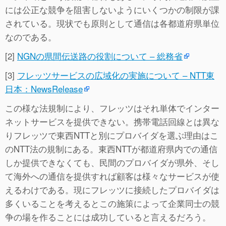
には公正な競争を阻害しないようにいくつかの制限が課
されている。現状でも原則として通信は各都道府県単位
なのである。
[2]
NGNの県間伝送路の役割について – 総務省
[3]
フレッツサービスの広域化の実施について – NTT東
日本：NewsRelease
この様な法規制により、フレッツはそれ単体でインター
ネットサービスを提供できない。携帯電話回線とは異な
りフレッツで東西NTTと別にプロバイダを選ぶ理由はこ
のNTT法の規制にある。東西NTTが都道府県内での通信
しか提供できなくても、民間のプロバイダが県外、そし
て海外への通信を提供すれば顧客は様々なサービスが使
えるわけである。現にフレッツに接続したプロバイダは
多くいることを考えるとこの施策によって企業同士の競
争の場を作ることには成功していると言えるだろう。