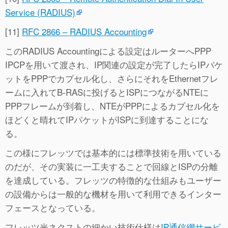
Service (RADIUS)
[11]
RFC 2866 – RADIUS Accounting
このRADIUS Accountingによる設定はルーターへPPP
IPCPを用いて渡され、IP関連の設定が完了したらIPパケ
ットをPPPでカプセル化し、さらにそれをEthernetフレ
ームに入れてB-RASに投げるとISPにつながるNTEに
PPPフレームが到着し、NTEがPPPによるカプセル化を
ほどくと晴れてIPパケットがISPに到達することにな
る。
この様にフレッツでは基本的には標準技術を用いている
のだが、その実装に一工夫することで回線とISPの分離
を達成している。フレッツの特徴的な仕組みもユーザー
の設備からは一般的な機材を用いて利用できるインター
フェースとなっている。
フレッツ光ネクストの細かい技術仕様は
IP通信網サービ