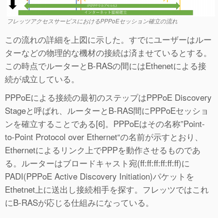
フレッツアクセスサービスにおけるPPPoEセッション確立の流れ
この流れの詳細を上図に示した。すでにユーザーはルー
ターなどの物理的な機材の接続は済ませているとする。
この時点でルーターとB-RASの間にはEthenetによる接
続が成立している。
PPPoEによる接続の最初のステップはPPPoE Discovery
Stageと呼ばれ、ルーターとB-RAS間にPPPoEセッショ
ンを確立することである[6]。PPPoEはその名称”
Point-
to-Point Protocol over Ethernet
“の名前が示すとおり、
Ethernetによるリンク上でPPPを動作させるものであ
る。ルーターはブロードキャスト宛(ff:ff:ff:ff:ff:ff)に
PADI(PPPoE Active Discovery Initiation)パケットを
Ethetnet上に送出し接続相手を探す。フレッツではこれ
にB-RASが応じる仕組みになっている。