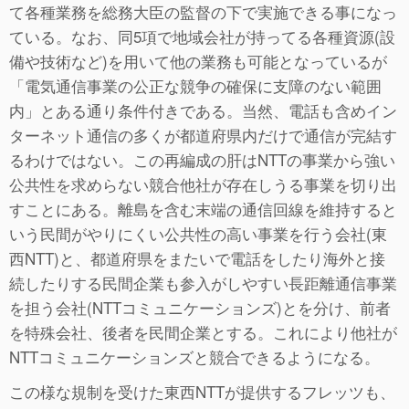
て各種業務を総務大臣の監督の下で実施できる事になっ
ている。なお、同5項で地域会社が持ってる各種資源(設
備や技術など)を用いて他の業務も可能となっているが
「電気通信事業の公正な競争の確保に支障のない範囲
内」とある通り条件付きである。当然、電話も含めイン
ターネット通信の多くが都道府県内だけで通信が完結す
るわけではない。この再編成の肝はNTTの事業から強い
公共性を求めらない競合他社が存在しうる事業を切り出
すことにある。離島を含む末端の通信回線を維持すると
いう民間がやりにくい公共性の高い事業を行う会社(東
西NTT)と、都道府県をまたいで電話をしたり海外と接
続したりする民間企業も参入がしやすい長距離通信事業
を担う会社(NTTコミュニケーションズ)とを分け、前者
を特殊会社、後者を民間企業とする。これにより他社が
NTTコミュニケーションズと競合できるようになる。
この様な規制を受けた東西NTTが提供するフレッツも、