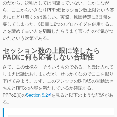
のだから、説明としては間違っていない。しかしなが
ら、ここからいきなりPPPoEセッション数上限という答
えにたどり着くのは難しい。実際、原因特定に3日間を
要してしまった。3日目に2つのプロバイダを併用するこ
とを諦めて古い方を切断したらうまく言ったので気がつ
いたという次第である。
セッション数の上限に達したら
PADIに何も応答しない合理性
さて、この仕様を「そういうものである」と受け入れて
しまえば話はおしまいだが、せっかくなのでここを掘り
下げてみよう。まず、このフレッツのB-RASの挙動はき
ちんとRFCの内容を満たしているか確認する。
PPPoE[6]の
Section 5.2
を見ると以下のような記述があ
る。