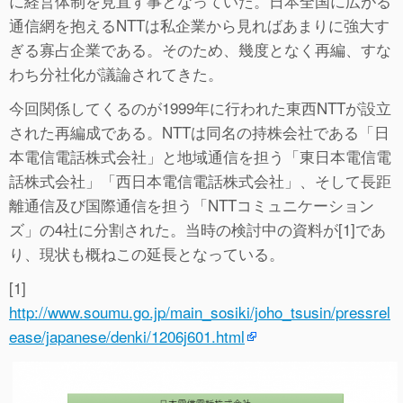
に経営体制を見直す事となっていた。日本全国に広がる
通信網を抱えるNTTは私企業から見ればあまりに強大す
ぎる寡占企業である。そのため、幾度となく再編、すな
わち分社化が議論されてきた。
今回関係してくるのが1999年に行われた東西NTTが設立
された再編成である。NTTは同名の持株会社である「日
本電信電話株式会社」と地域通信を担う「東日本電信電
話株式会社」「西日本電信電話株式会社」、そして長距
離通信及び国際通信を担う「NTTコミュニケーション
ズ」の4社に分割された。当時の検討中の資料が[1]であ
り、現状も概ねこの延長となっている。
[1]
http://www.soumu.go.jp/main_sosiki/joho_tsusin/pressrel
ease/japanese/denki/1206j601.html