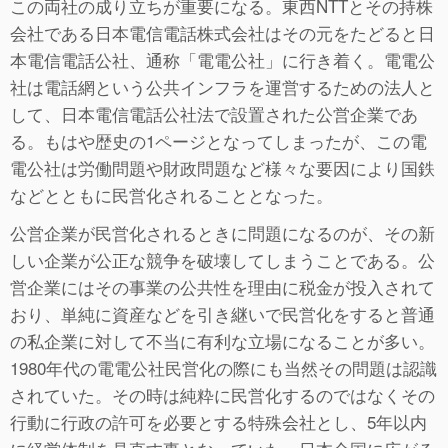
この両社の成り立ちが重要になる。東西NTTとその持株
会社である日本電信電話株式会社はその元をたどると日
本電信電話公社、通称「電電公社」に行き着く。電電公
社は電話網という公共インフラを運営するための法人と
して、日本電信電話公社法で設置された公営企業であ
る。もはや歴史の1ページとなってしまったが、この電
電公社は労働問題や財政問題など様々な要因により国鉄
などとともに民営化されることとなった。
公営企業が民営化されるときに問題になるのが、その新
しい企業が公正な競争を破壊してしまうことである。公
営企業にはその事業の公共性を理由に税金が投入されて
おり、単純に資産などを引き継いで民営化をすると普通
の私企業に対して不当に有利な立場になることが多い。
1980年代の電電公社民営化の際にも当然その問題は認識
されていた。その時は純粋に民営化するのではなくその
行動に行政の許可を必要とする特殊会社とし、5年以内