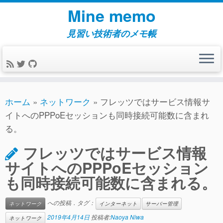
コ
Mine memo
ン
テ
見習い技術者のメモ帳
ン
ツ
へ
ス
キ
ホーム
»
ネットワーク
»
フレッツではサービス情報サ
ッ
イトへのPPPoEセッションも同時接続可能数に含まれ
プ
る。
フレッツではサービス情報
サイトへのPPPoEセッション
も同時接続可能数に含まれる。
への投稿．タグ：
ネットワーク
インターネット
サーバー管理
2019年4月14日
投稿者:
Naoya Niwa
ネットワーク