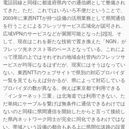
電話回線と同様に都道府県内での通信網として整備され
てきた。ただ、これではいろいろ不便だということで、
2003年に東西NTTが持つ設備の活用業務として県間通信
を行うことによるフレッツサービス広域化が認可され、
広域VPNのサービスなどが展開可能となった[2][3]。そ
して、現在はこれを新たな技術で置き換えた「NGN」が
フレッツ光ネクスト等のベースとなっている。これによ
って理屈の上ではそれぞれの地域会社管内のフレッツサ
ービスが均等になるはずだが、現実にはそうはなってい
ない。東西NTTのウェブサイトで県別の対応プロバイダ
一覧を見てもらえば分かるが、県によって対応している
プロバイダの数が異なる。例えば東京都で利用できる
「インターネット三重」は北海道では利用できない。た
だ単純にケーブルを繋げば無条件に通信できるわけでは
ないのと同様に県間通信を開始したからと言って接続し
た県内ネットワーク同士が完全に同化できるわけではな
い。帯域という設備の都合もある上に県間伝送路の設置