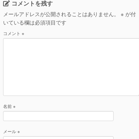
コメントを残す
tt
e
c
er
n
e
メールアドレスが公開されることはありません。
※
が付
いている欄は必須項目です
a
b
o
コメント
※
o
k
名前
※
メール
※