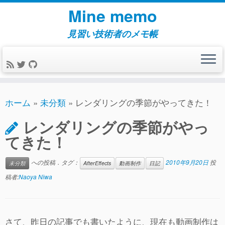
コ
Mine memo
ン
テ
見習い技術者のメモ帳
ン
ツ
へ
ス
キ
ホーム
»
未分類
»
レンダリングの季節がやってきた！
ッ
レンダリングの季節がやっ
プ
てきた！
への投稿．タグ：
2010年9月20日
投
未分類
AfterEffects
動画制作
日記
稿者:
Naoya Niwa
さて、昨日の記事でも書いたように、現在も動画制作は