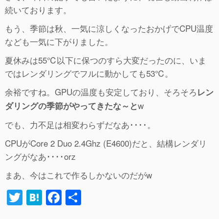
続いております。
もう、季節は秋、一気に涼しくなったおかげでCPU温度
なども一気に下がりました。
夏休みは55℃以下に保つのすら大変だったのに、いま
ではレンダリングでフルに動かしても53℃。
余裕ですね。GPUの温度も安定しており、そろそろ
レン
w
ダリングの季節がやってきたな～と
でも、力不足は相変わらずだなあ････。
CPUがCore 2 Duo 2.4Ghz (E4600)だと、結構レンダリ
ングがなあ････orz
まあ、今はこれで作るしかないのだがw
T
H
F
共
wi
at
a
有