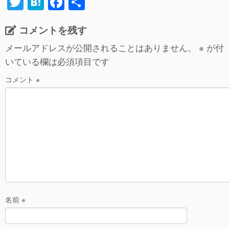
T
H
F
共
wi
at
a
有
コメントを残す
tt
e
c
er
n
e
メールアドレスが公開されることはありません。
※
が付
いている欄は必須項目です
a
b
o
コメント
※
o
k
名前
※