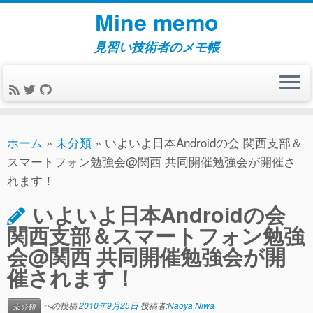
コ
Mine memo
ン
テ
見習い技術者のメモ帳
ン
ツ
へ
ス
キ
ホーム
»
未分類
»
いよいよ日本Androidの会 関西支部＆
ッ
スマートフォン勉強会@関西 共同開催勉強会が開催さ
プ
れます！
いよいよ日本Androidの会
関西支部＆スマートフォン勉強
会@関西 共同開催勉強会が開
催されます！
への投稿
2010年9月25日
投稿者:
Naoya Niwa
未分類