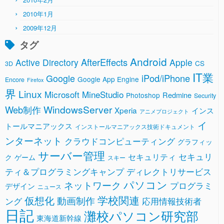
2010年1月
2009年12月
タグ
Android
AfterEffects
Active Directory
Apple
CS
3D
IT業
Google
iPod/iPhone
Google App Engine
Encore
Firefox
界
Linux
Microsoft
MineStudio
Redmine
Photoshop
Security
WindowsServer
Web制作
Xperia
インス
アニメプロジェクト
イ
トールマニアックス
インストールマニアックス技術ドキュメント
ンターネット
クラウドコンピューティング
グラフィッ
サーバー管理
セキュリ
セキュリティ
ク
ゲーム
スキー
ティ＆プログラミングキャンプ
ディレクトリサービス
パソコン
ネットワーク
プログラミ
デザイン
ニュース
学校関連
仮想化
動画制作
ング
応用情報技術者
日記
灘校パソコン研究部
東海道新幹線