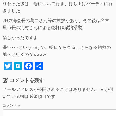
終わった後は、母について行き、打ち上げパーティに行
きました
JR東海会長の葛西さん等の挨拶があり、その後は名古
屋市長の河村さんによる乾杯(
)
&政治活動
楽しかったですよ
暑い･･･というわけで、明日から東京、さらなる灼熱の
地へと行くのかwwww
T
H
F
共
wi
at
a
有
コメントを残す
tt
e
c
er
n
e
メールアドレスが公開されることはありません。
※
が付
いている欄は必須項目です
a
b
o
コメント
※
o