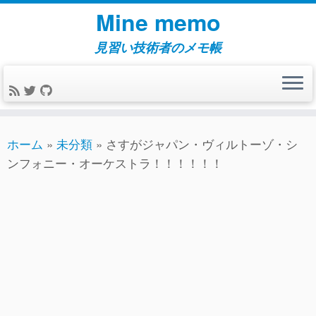
コ
Mine memo
ン
テ
見習い技術者のメモ帳
ン
ツ
へ
ス
キ
ホーム
»
未分類
»
さすがジャパン・ヴィルトーゾ・シ
ッ
ンフォニー・オーケストラ！！！！！！
プ