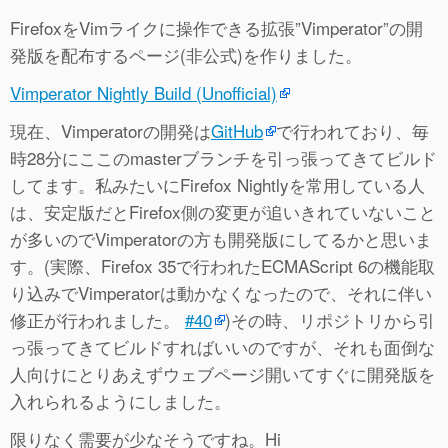
FirefoxをVimライクに操作できる拡張”Vimperator”の開
発版を配布するページ(非公式)を作りました。
Vimperator Nightly Build (Unofficial)
現在、Vimperatorの開発は
GitHub
で行われており、毎
時28分にここのmasterブランチを引っ張ってきてビルド
してます。私みたいにFirefox Nightlyを常用している人
は、安定版だとFirefox側の変更が追いきれていないこと
が多いのでVimperatorの方も開発版にしてるかと思いま
す。(実際、Firefox 35で行われたECMAScript 6の機能取
り込みでVimperatorは動かなくなったので、それに伴い
修正が行われました。
#40
)その時、リポジトリから引
っ張ってきてビルドすればいいのですが、それも面倒な
人向けにとりあえずウェブページ開いてすぐに開発版を
入れられるようにしました。
限りなく需要が少なそうですね。Hi