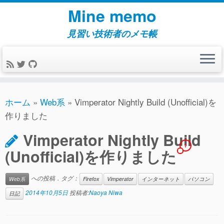
コ
Mine memo
ン
テ
見習い技術者のメモ帳
ン
ツ
へ
ス
キ
ホーム
»
Web系
»
Vimperator Nightly Build (Unofficial)を
ッ
作りました
プ
Vimperator Nightly Build
1
(Unofficial)を作りました
への投稿．タグ：
Web系
Firefox
Vimperator
インターネット
パソコン
2014年10月5日
投稿者:
Naoya Niwa
日記