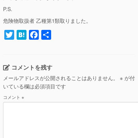
P.S.
危険物取扱者 乙種第1類取りました。
T
H
F
共
wi
at
a
有
tt
e
c
er
n
e
コメントを残す
a
b
メールアドレスが公開されることはありません。
※
が付
o
いている欄は必須項目です
o
コメント
※
k